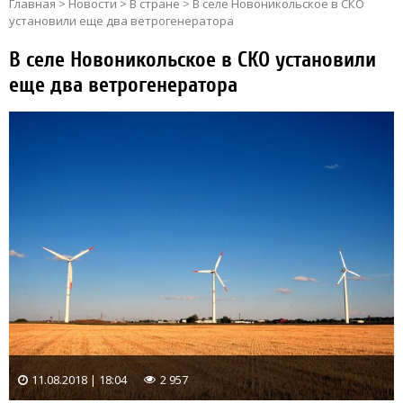
Главная
>
Новости
>
В стране
>
В селе Новоникольское в СКО
установили еще два ветрогенератора
В селе Новоникольское в СКО установили
еще два ветрогенератора
11.08.2018 | 18:04
2 957