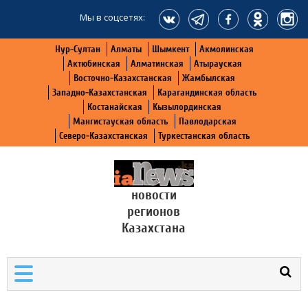
Мы в соцсетях:
Нур-Султан
Алматы
Шымкент
Акмолинская
Актюбинская
Алматинская
Атырауская
Восточно-Казахстанская
Жамбылская
Западно-Казахстанская
Карагандинская область
Костанайская
Кызылординская
Мангистауская область
Павлодарская
Северо-Казахстанская
Туркестанская область
новости
регионов
Казахстана