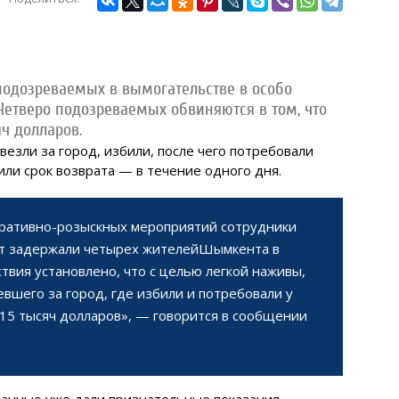
одозреваемых в вымогательстве в особо
 Четверо подозреваемых обвиняются в том, что
ч долларов.
везли за город, избили, после чего потребовали
ли срок возврата — в течение одного дня.
еративно-розыскных мероприятий сотрудники
нт задержали четырех жителейШымкента в
ствия установлено, что с целью легкой наживы,
шего за город, где избили и потребовали у
 15 тысяч долларов», — говорится в сообщении
анные уже дали признательные показания.