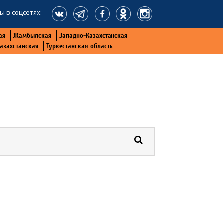
ы в соцсетях:
ая
Жамбылская
Западно-Казахстанская
Казахстанская
Туркестанская область