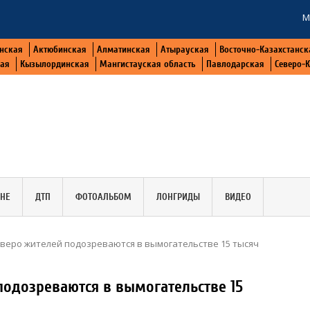
М
нская
Актюбинская
Алматинская
Атырауская
Восточно-Казахстанск
кая
Кызылординская
Мангистауская область
Павлодарская
Северо-
АНЕ
ДТП
ФОТОАЛЬБОМ
ЛОНГРИДЫ
ВИДЕО
веро жителей подозреваются в вымогательстве 15 тысяч
одозреваются в вымогательстве 15