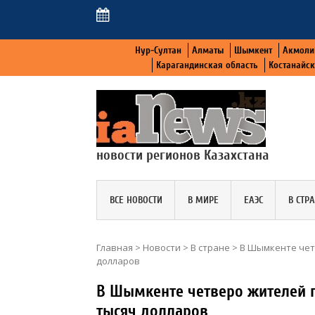
Нур-Султан
Алматы
Шымкент
Акмоли
Карагандинская область
Костанайс
новости регионов Казахстана
ВСЕ НОВОСТИ
В МИРЕ
ЕАЭС
В СТР
Главная
>
Новости
>
В стране
>
В Шымкенте чет
долларов
В Шымкенте четверо жителей п
тысяч долларов