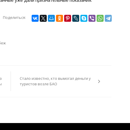
Поделиться:
беж
з
Стало известно, кто вымогал деньги у
ы
туристов возле БАО