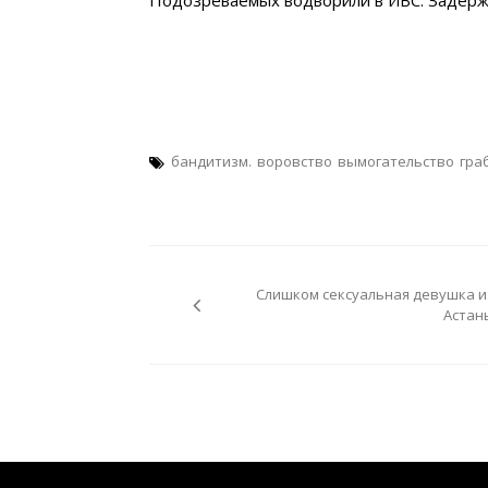
бандитизм.
воровство
вымогательство
гра
Навигация
по
Слишком сексуальная девушка и
записям
Астан