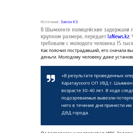
Источник:
Закон КЗ
В Шымкенте полицейские задержали п
крупном размере, передает
IaNews.kz
.
требовали с молодого человека 15 тыся
Как пояснил пострадавший, его сначала вы
деньги. Молодому человеку даже установи
«В результате проведенных оп
Каратауского ОП УВД г. Шымке
возрасте 30-40 лет. В ходе след
подозреваемые вывезли потерпев
него в течение дня принести им
ДВД города.
Подозреваемых водворили в ИВС. Задерж