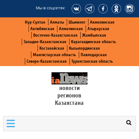
Мы в соцсетях:
Нур-Султан
Алматы
Шымкент
Акмолинская
Актюбинская
Алматинская
Атырауская
Восточно-Казахстанская
Жамбылская
Западно-Казахстанская
Карагандинская область
Костанайская
Кызылординская
Мангистауская область
Павлодарская
Северо-Казахстанская
Туркестанская область
новости
регионов
Казахстана