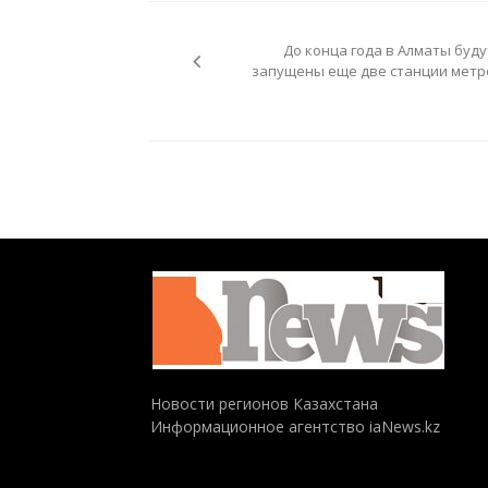
Навигация
по
До конца года в Алматы буду
записям
запущены еще две станции метр
Новости регионов Казахстана
Информационное агентство iaNews.kz