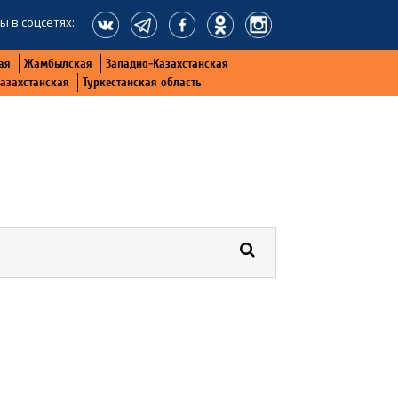
ы в соцсетях:
ая
Жамбылская
Западно-Казахстанская
Казахстанская
Туркестанская область