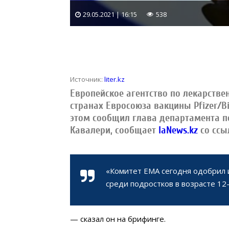
29.05.2021 | 16:15
538
Источник:
liter.kz
Европейское агентство по лекарств
странах Евросоюза вакцины Pfizer/B
этом сообщил глава департамента п
Кавалери, сообщает
IaNews.kz
со ссы
«Комитет ЕМА сегодня одобрил 
среди подростков в возрасте 12
— сказал он на брифинге.