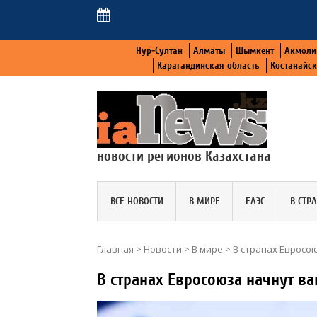
Нур-Султан
Алматы
Шымкент
Акмоли
Карагандинская область
Костанайс
новости регионов Казахстана
ВСЕ НОВОСТИ
В МИРЕ
ЕАЭС
В СТР
Главная
>
Новости
>
В мире
>
В странах Евросо
В странах Евросоюза начнут ва