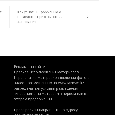
т
Как узнать информацию о
о
наследстве при отсутствии
завещания
Реклама на сайте
Правила использования материалов
Перепечатка материалов (включая фото и
видео), размещенных на www.iaNews.kz
разрешена при условии размещения
гиперссылки на материал в первом или во
втором предложении.
Пресс-релизы направлять по адресу: