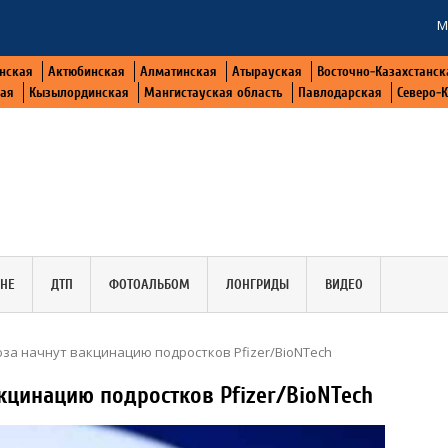
М
нская
Актюбинская
Алматинская
Атырауская
Восточно-Казахстанск
кая
Кызылординская
Мангистауская область
Павлодарская
Северо-
АНЕ
ДТП
ФОТОАЛЬБОМ
ЛОНГРИДЫ
ВИДЕО
юза начнут вакцинацию подростков Pfizer/BioNTech
кцинацию подростков Pfizer/BioNTech