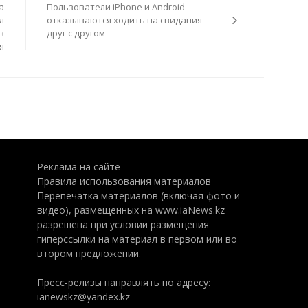
а
Пользователи iPhone и Android
л
отказываются ходить на свидания
в
друг с другом
я
Реклама на сайте
Правила использования материалов
Перепечатка материалов (включая фото и
видео), размещенных на www.iaNews.kz
разрешена при условии размещения
гиперссылки на материал в первом или во
втором предложении.
Пресс-релизы направлять по адресу:
ianewskz@yandex.kz