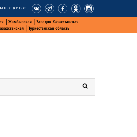
ы в соцсетях:
ая
Жамбылская
Западно-Казахстанская
Казахстанская
Туркестанская область