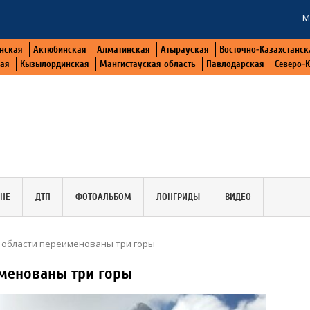
М
нская
Актюбинская
Алматинская
Атырауская
Восточно-Казахстанск
кая
Кызылординская
Мангистауская область
Павлодарская
Северо-
АНЕ
ДТП
ФОТОАЛЬБОМ
ЛОНГРИДЫ
ВИДЕО
й области переименованы три горы
именованы три горы