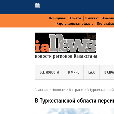
Нур-Султан
Алматы
Шымкент
Акмоли
Карагандинская область
Костанайс
новости регионов Казахстана
ВСЕ НОВОСТИ
В МИРЕ
ЕАЭС
В СТР
Главная
>
Новости
>
В стране
>
В Туркестанско
В Туркестанской области пере