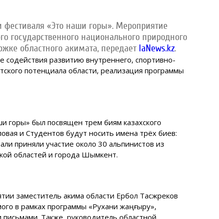
и фестиваля «Это наши горы». Мероприятие
го государственного национального природного
ржке областного акимата, передает
IaNews.kz
.
 содействия развитию внутреннего, спортивно-
стского потенциала области, реализация программы
ши горы» был посвящен трем биям казахского
овая и Студентов будут носить имена трёх биев:
вали приняли участие около 30 альпинистов из
ской областей и города Шымкент.
тии заместитель акима области Ербол Тасжүреков
ого в рамках программы «Рухани жаңғыру»,
 письмами. Также, руководитель областной