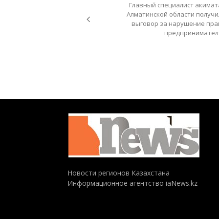
Главный специалист акимат
записям
Алматинской области получи
выговор за нарушение пра
предпринимател
Новости регионов Казахстана
Информационное агентство iaNews.kz