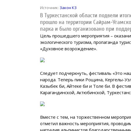
Источник:
Закон КЗ
В Туркестанской области подвели итог
прошло на территории Сайрам-Угамско
парка и было организовано при подде
Цель прошедшего мероприятия – оказание
экологического туризма, пропаганда тури
«Духовное возрождение».
Следует подчеркнуть, фестиваль «Это на
народа. Теперь пики Рощина, Кергелы-Узл
Казыбек би, Айтеке би и Толе би. В фести
Карагандинской, Актюбинской, Туркестан
Вместе с тем, на торжественном мероприя
отметил важность мероприятия, проводим
наградив альпинистов благодарственными