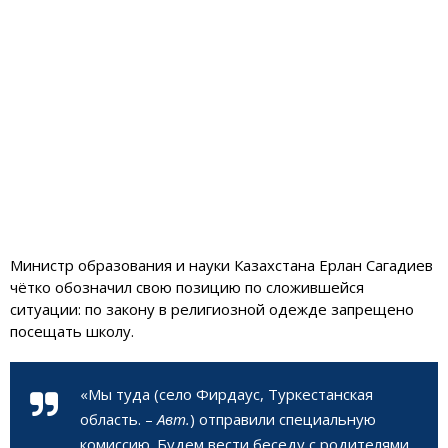
Министр образования и науки Казахстана Ерлан Сагадиев
чётко обозначил свою позицию по сложившейся
ситуации: по закону в религиозной одежде запрещено
посещать школу.
«Мы туда (село Фирдаус, Туркестанская
область. –
Авт.
) отправили специальную
комиссию. Будем вести беседу с родителями