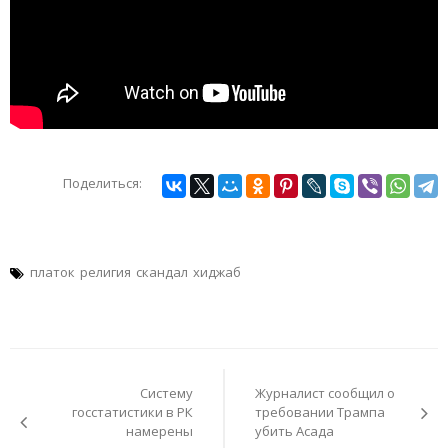
Поделиться:
платок
религия
скандал
хиджаб
Навигация
по
Систему
Журналист сообщил о
записям
госстатистики в РК
требовании Трампа
намерены
убить Асада