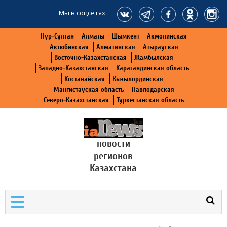
Мы в соцсетях:
Нур-Султан
Алматы
Шымкент
Акмолинская
Актюбинская
Алматинская
Атырауская
Восточно-Казахстанская
Жамбылская
Западно-Казахстанская
Карагандинская область
Костанайская
Кызылординская
Мангистауская область
Павлодарская
Северо-Казахстанская
Туркестанская область
новости
регионов
Казахстана