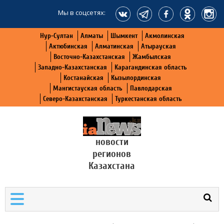
Мы в соцсетях:
Нур-Султан
Алматы
Шымкент
Акмолинская
Актюбинская
Алматинская
Атырауская
Восточно-Казахстанская
Жамбылская
Западно-Казахстанская
Карагандинская область
Костанайская
Кызылординская
Мангистауская область
Павлодарская
Северо-Казахстанская
Туркестанская область
новости
регионов
Казахстана