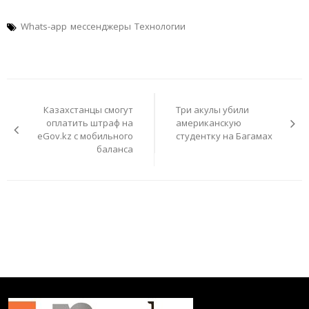
Whats-app
мессенджеры
Технологии
Навигация
по
Казахстанцы смогут
Три акулы убили
записям
оплатить штраф на
американскую
eGov.kz с мобильного
студентку на Багамах
баланса