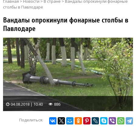
Главная
>
Новости
>
В стране
>
Вандалы опрокинули фонарные
столбы в Павлодаре
Вандалы опрокинули фонарные столбы в
Павлодаре
04.08.2018 | 10:40
886
Поделиться: