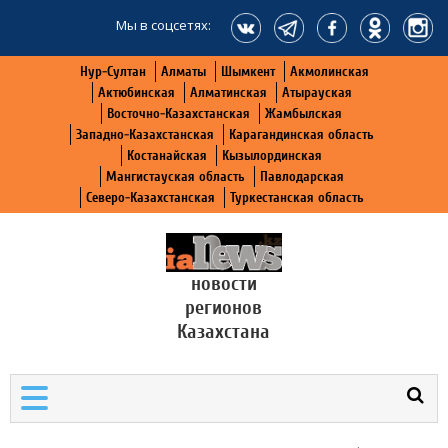
Мы в соцсетях:
Нур-Султан
Алматы
Шымкент
Акмолинская
Актюбинская
Алматинская
Атырауская
Восточно-Казахстанская
Жамбылская
Западно-Казахстанская
Карагандинская область
Костанайская
Кызылординская
Мангистауская область
Павлодарская
Северо-Казахстанская
Туркестанская область
новости
регионов
Казахстана