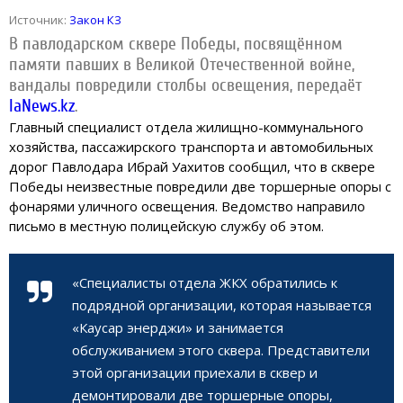
Источник:
Закон КЗ
В павлодарском сквере Победы, посвящённом
памяти павших в Великой Отечественной войне,
вандалы повредили столбы освещения, передаёт
IaNews.kz
.
Главный специалист отдела жилищно-коммунального
хозяйства, пассажирского транспорта и автомобильных
дорог Павлодара Ибрай Уахитов сообщил, что в сквере
Победы неизвестные повредили две торшерные опоры с
фонарями уличного освещения. Ведомство направило
письмо в местную полицейскую службу об этом.
«Специалисты отдела ЖКХ обратились к
подрядной организации, которая называется
«Каусар энерджи» и занимается
обслуживанием этого сквера. Представители
этой организации приехали в сквер и
демонтировали две торшерные опоры,