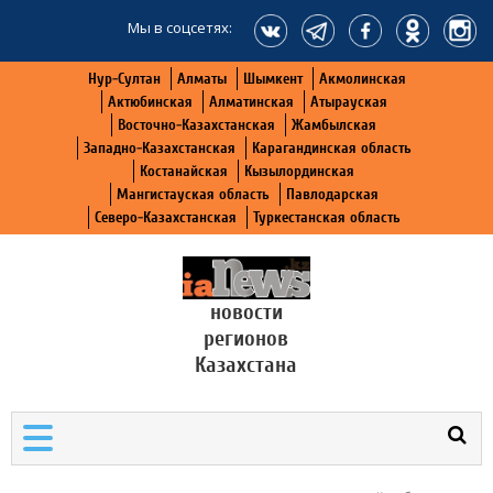
Мы в соцсетях:
Нур-Султан
Алматы
Шымкент
Акмолинская
Актюбинская
Алматинская
Атырауская
Восточно-Казахстанская
Жамбылская
Западно-Казахстанская
Карагандинская область
Костанайская
Кызылординская
Мангистауская область
Павлодарская
Северо-Казахстанская
Туркестанская область
новости
регионов
Казахстана