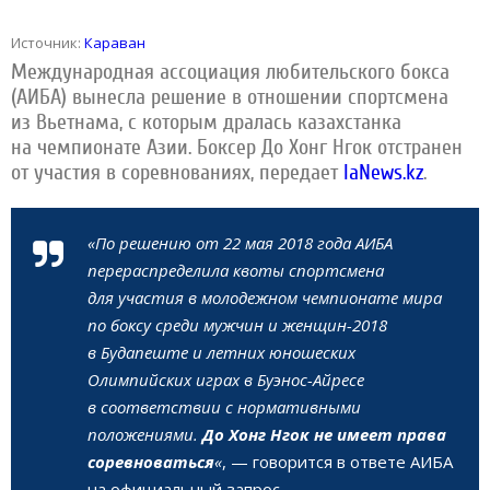
Источник:
Караван
Международная ассоциация любительского бокса
(АИБА) вынесла решение в отношении спортсмена
из Вьетнама, с которым дралась казахстанка
на чемпионате Азии. Боксер До Хонг Нгок отстранен
от участия в соревнованиях, передает
IaNews.kz
.
«По решению от 22 мая 2018 года АИБА
перераспределила квоты спортсмена
для участия в молодежном чемпионате мира
по боксу среди мужчин и женщин-2018
в Будапеште и летних юношеских
Олимпийских играх в Буэнос-Айресе
в соответствии с нормативными
положениями.
До Хонг Нгок не имеет права
соревноваться
«
, — говорится в ответе АИБА
на официальный запрос.