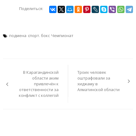
Поделиться:
подмена
спорт. бокс
Чемпионат
Навигация
по
В Карагандинской
Троих человек
записям
области аким
оштрафовали за
привлечён к
хиджаму в
ответственности за
Алматинской области
конфликт с коллегой