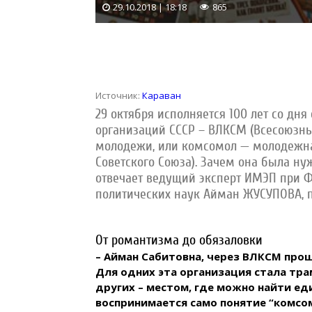
29.10.2018 | 18:18
865
Источник:
Караван
29 октября исполняется 100 лет со дн
организаций СССР – ВЛКСМ (Всесоюзн
молодежи, или комсомол — молодежна
Советского Союза). Зачем она была ну
отвечает
ведущий эксперт ИМЭП при Ф
политических наук Айман ЖУСУПОВА, 
От романтизма до обязаловки
– Айман Сабитовна, через ВЛКСМ про
Для одних эта организация стала тр
других – местом, где можно найти еди
воспринимается само понятие “комсо