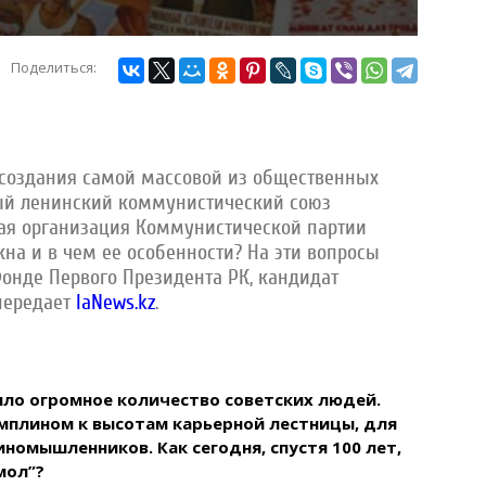
Поделиться:
я создания самой массовой из общественных
ый ленинский коммунистический союз
я организация Коммунистической партии
жна и в чем ее особенности? На эти вопросы
онде Первого Президента РК, кандидат
передает
IaNews.kz
.
шло огромное количество советских людей.
амплином к высотам карьерной лестницы, для
номышленников. Как сегодня, спустя 100 лет,
мол”?