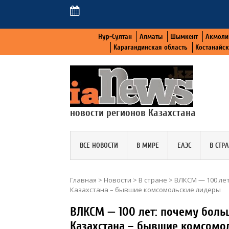
Нур-Султан
Алматы
Шымкент
Акмоли
Карагандинская область
Костанайс
новости регионов Казахстана
ВСЕ НОВОСТИ
В МИРЕ
ЕАЭС
В СТР
Главная
>
Новости
>
В стране
>
ВЛКСМ — 100 лет
Казахстана – бывшие комсомольские лидеры
ВЛКСМ — 100 лет: почему боль
Казахстана – бывшие комсомо