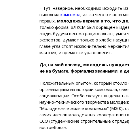
– Тут, наверное, необходимо исходить из
выполнял
комсомол
, из-за чего отчасти м
первых,
молодежь верила в то, что де
только форма. ВЛКСМ был обращен к идеа
люди, будучи весьма рациональны, умея 
экспертов, думают только о хлебе насущно
главе угла стоят исключительно мерканти
маятник, и время все уравновесит.
Да, на мой взгляд, молодежь нуждает
не на бумаге, формализованными, а д
Положительным опытом, который стоило
организациям из истории комсомола, явля
социализации. Особо следует выделить н
научно-технического творчества молодежи
“Молодежные жилые комплексы” (МЖК), ос
самих членов молодежных кооперативов в
ССО (студенческие строительные отряды).
востребован.