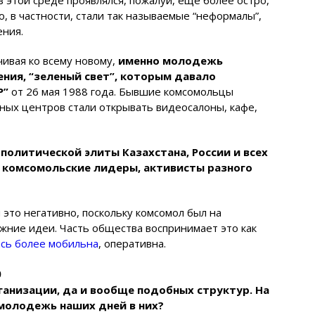
 в этой среде проявлялся, пожалуй, еще более остро,
, в частности, стали так называемые “неформалы”,
ния.
чивая ко всему новому,
именно молодежь
ния, “зеленый свет”, которым давало
Р”
от 26 мая 1988 года. Бывшие комсомольцы
ных центров стали открывать видеосалоны, кафе,
олитической элиты Казахстана, России и всех
е комсомольские лидеры, активисты разного
это негативно, поскольку комсомол был на
ежние идеи. Часть общества воспринимает это как
сь более мобильна
, оперативна.
о
ганизации, да и вообще подобных структур. На
 молодежь наших дней в них?