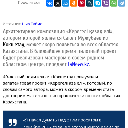
Поделиться:
Источник:
Нью Таймс
Архитектурная композиция «Керегелі қазақ елі»,
автором которой является Сакен Мужубаев из
Кокшетау
, может скоро появиться во всех областях
Казахстана. В ближайшее время пилотный проект
будет реализован мастером в своем родном
областном центре, передает
IaNews.kz
.
49-летний водитель из
Кокшетау
придумал и
запатентовал проект «Керегелі қазақ елі», который, по
словам самого автора, может в скором времени стать
достопримечательностью практически во всех областях
Казахстана.
«Я начал думать над этим проектом в
декабре 2017 года. До этого я много ездил по