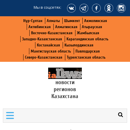
Мы в соцсетях:
Нур-Султан
Алматы
Шымкент
Акмолинская
Актюбинская
Алматинская
Атырауская
Восточно-Казахстанская
Жамбылская
Западно-Казахстанская
Карагандинская область
Костанайская
Кызылординская
Мангистауская область
Павлодарская
Северо-Казахстанская
Туркестанская область
новости
регионов
Казахстана