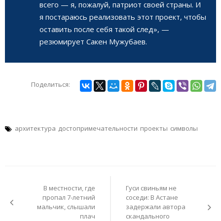
всего — я, пожалуй, патриот своей страны. И
я постараюсь реализовать этот проект, чтобы
оставить после себя такой след», —
резюмирует Сакен Мужубаев.
Поделиться:
архитектура
достопримечательности
проекты
символы
Навигация
по
В местности, где
Гуси свиньям не
записям
пропал 7-летний
соседи: В Астане
мальчик, слышали
задержали автора
плач
скандального