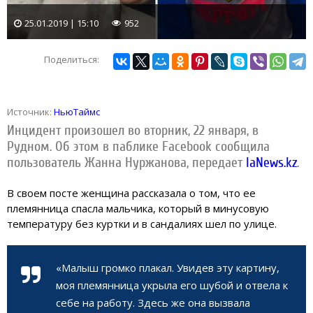
25.01.2019 | 15:10
952
Поделиться:
Источник:
НьюТаймс
Инцидент произошел во вторник, 22 января, в
Рудном. Об этом в паблике Facebook сообщила
пользователь Жанна Нуржанова, передает
IaNews.kz
.
В своем посте женщина рассказала о том, что ее
племянница спасла мальчика, который в минусовую
температуру без куртки и в сандалиях шел по улице.
«Малыш громко плакал. Увидев эту картину,
моя племянница укрыла его шубой и отвела к
себе на работу. Здесь же она вызвала