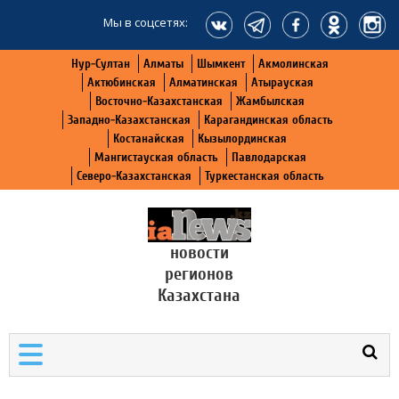
Мы в соцсетях:
Нур-Султан
Алматы
Шымкент
Акмолинская
Актюбинская
Алматинская
Атырауская
Восточно-Казахстанская
Жамбылская
Западно-Казахстанская
Карагандинская область
Костанайская
Кызылординская
Мангистауская область
Павлодарская
Северо-Казахстанская
Туркестанская область
новости
регионов
Казахстана