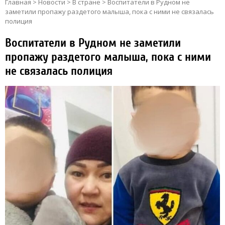
Главная
>
Новости
>
В стране
>
Воспитатели в Рудном не
заметили пропажу раздетого малыша, пока с ними не связалась
полиция
Воспитатели в Рудном не заметили
пропажу раздетого малыша, пока с ними
не связалась полиция