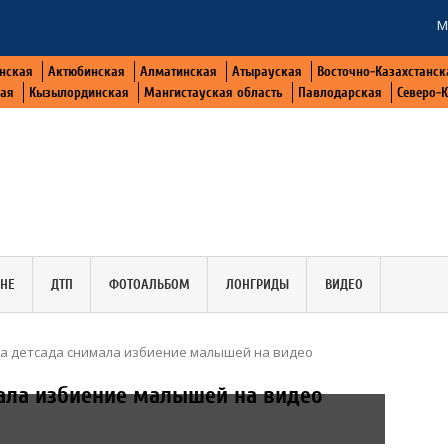
М
нская
Актюбинская
Алматинская
Атырауская
Восточно-Казахстанск
кая
Кызылординская
Мангистауская область
Павлодарская
Северо-
АНЕ
ДТП
ФОТОАЛЬБОМ
ЛОНГРИДЫ
ВИДЕО
а детсада снимала избиение малышей на видео
мала избиение малышей на видео