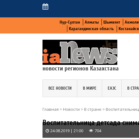
Нур-Султан
Алматы
Шымкент
Акмоли
Карагандинская область
Костанайс
новости регионов Казахстана
ВСЕ НОВОСТИ
В МИРЕ
ЕАЭС
В СТР
Главная
>
Новости
>
В стране
>
Воспитательниц
Воспитательница детсада сни
24.08.2019 | 21:00
704