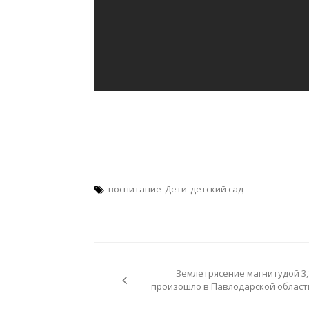
воспитание
Дети
детский сад
Навигация
по
Землетрясение магнитудой 3,
записям
произошло в Павлодарской област