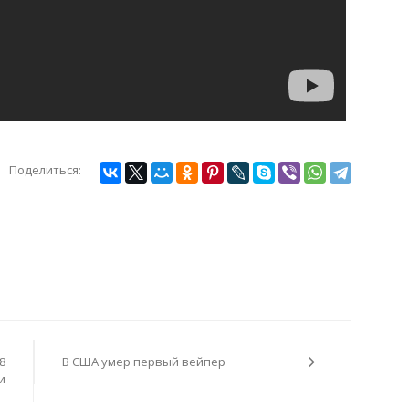
Поделиться:
8
В США умер первый вейпер
и