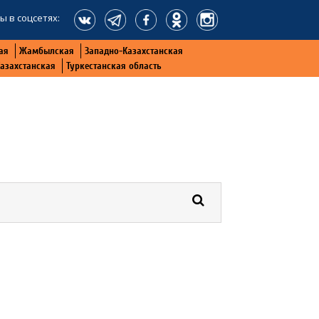
ы в соцсетях:
ая
Жамбылская
Западно-Казахстанская
Казахстанская
Туркестанская область