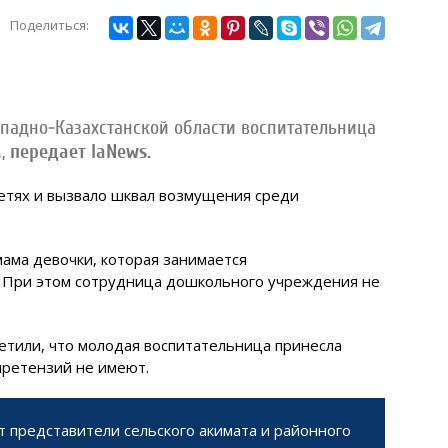
Поделиться:
падно-Казахстанской области воспитательница
,
передает IaNews.
етях и вызвало шквал возмущения среди
ама девочки, которая занимается
. При этом сотрудница дошкольного учреждения не
етили, что молодая воспитательница принесла
претензий не имеют.
т представители сельского акимата и районного