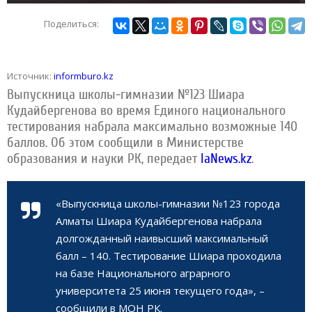
Поделиться:
Источник:
informburo.kz
Выпускница школы-гимназии №123 Шиара
Кудайбергенова во время Единого национального
тестирования набрала максимально возможные 140
баллов. Об этом сообщили в Министерстве
образования и науки РК, передает
IaNews.kz
.
«Выпускница школы-гимназии №123 города
Алматы Шиара Кудайбергенова набрала
долгожданный наивысший максимальный
балл – 140. Тестирование Шиара проходила
на базе Национального аграрного
университета 25 июня текущего года», –
сообщили в МОН РК.