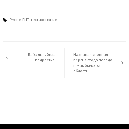
IPhone
ЕНТ
тестирование
Навигация
по
Баба яга убила
Названа основная
записям
подростка!
версия схода поезда
в Жамбылской
области