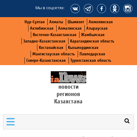
Мы в соцсетях:
Нур-Султан
Алматы
Шымкент
Акмолинская
Актюбинская
Алматинская
Атырауская
Восточно-Казахстанская
Жамбылская
Западно-Казахстанская
Карагандинская область
Костанайская
Кызылординская
Мангистауская область
Павлодарская
Северо-Казахстанская
Туркестанская область
новости
регионов
Казахстана