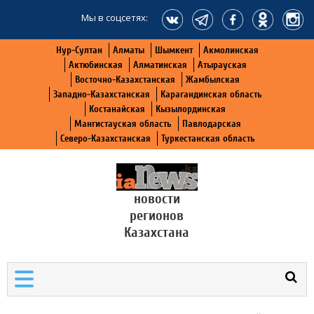
Мы в соцсетях:
Нур-Султан
Алматы
Шымкент
Акмолинская
Актюбинская
Алматинская
Атырауская
Восточно-Казахстанская
Жамбылская
Западно-Казахстанская
Карагандинская область
Костанайская
Кызылординская
Мангистауская область
Павлодарская
Северо-Казахстанская
Туркестанская область
новости
регионов
Казахстана