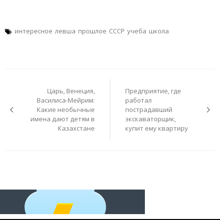
интересное
левша
прошлое
СССР
учеба
школа
Навигация
по
Царь, Венеция,
Предприятие, где
записям
Василиса-Мейрим:
работал
Какие необычные
пострадавший
имена дают детям в
экскаваторщик,
Казахстане
купит ему квартиру