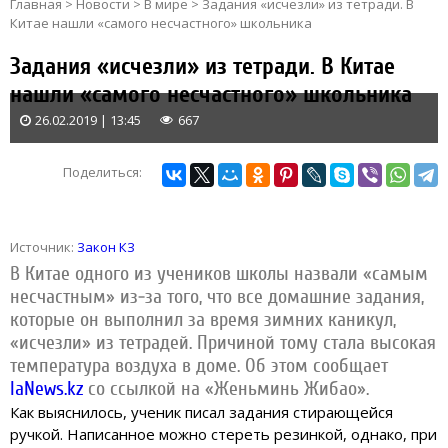
Главная
>
Новости
>
В мире
>
Задания «исчезли» из тетради. В
Китае нашли «самого несчастного» школьника
Задания «исчезли» из тетради. В Китае
нашли «самого несчастного» школьника
26.02.2019 | 13:45
667
Поделиться:
Источник:
Закон КЗ
В Китае одного из учеников школы назвали «самым
несчастным» из-за того, что все домашние задания,
которые он выполнил за время зимних каникул,
«исчезли» из тетрадей. Причиной тому стала высокая
температура воздуха в доме
. Об этом сообщает
IaNews.kz
со ссылкой на «Женьминь Жибао».
Как выяснилось, ученик писал задания стирающейся
ручкой. Написанное можно стереть резинкой, однако, при