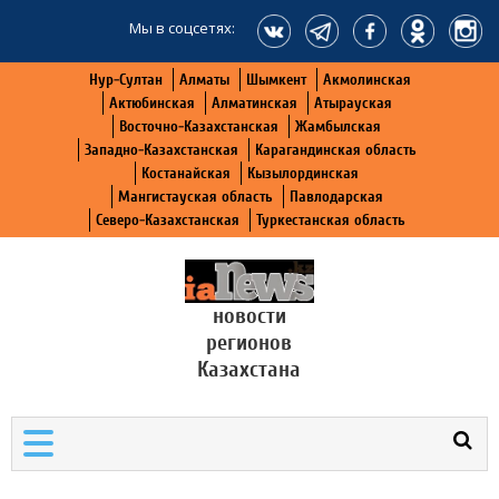
Мы в соцсетях:
Нур-Султан
Алматы
Шымкент
Акмолинская
Актюбинская
Алматинская
Атырауская
Восточно-Казахстанская
Жамбылская
Западно-Казахстанская
Карагандинская область
Костанайская
Кызылординская
Мангистауская область
Павлодарская
Северо-Казахстанская
Туркестанская область
новости
регионов
Казахстана