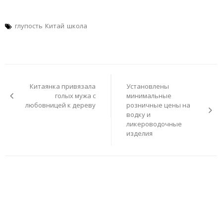
глупость
Китай
школа
Навигация
по
Китаянка привязала
Установлены
записям
голых мужа с
минимальные
любовницей к дереву
розничные цены на
водку и
ликероводочные
изделия