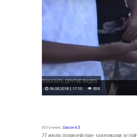
06.08.2018 | 17:10
858
Источник:
Закон КЗ
27 июля полицейские задержали устой