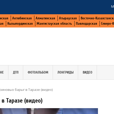
М
нская
Актюбинская
Алматинская
Атырауская
Восточно-Казахстанск
кая
Кызылординская
Мангистауская область
Павлодарская
Северо-
АНЕ
ДТП
ФОТОАЛЬБОМ
ЛОНГРИДЫ
ВИДЕО
оиновых барыг в Таразе (видео)
в Таразе (видео)