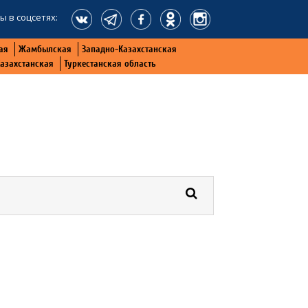
ы в соцсетях:
ая
Жамбылская
Западно-Казахстанская
Казахстанская
Туркестанская область