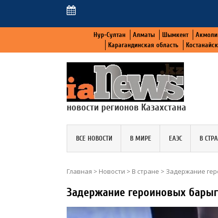
Нур-Султан
Алматы
Шымкент
Акмоли
Карагандинская область
Костанайс
новости регионов Казахстана
ВСЕ НОВОСТИ
В МИРЕ
ЕАЭС
В СТР
Главная
>
Новости
>
В стране
>
Задержание гер
Задержание героиновых барыг 