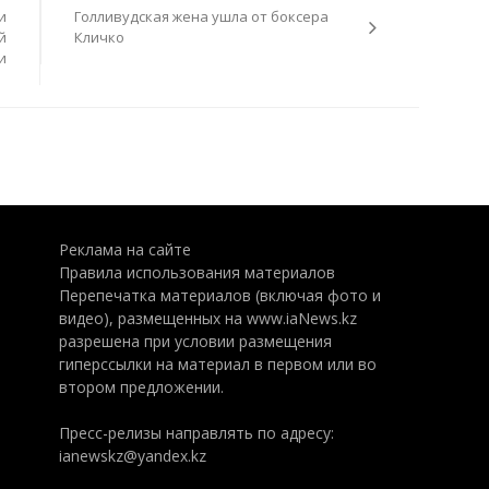
и
Голливудская жена ушла от боксера
й
Кличко
и
Реклама на сайте
Правила использования материалов
Перепечатка материалов (включая фото и
видео), размещенных на www.iaNews.kz
разрешена при условии размещения
гиперссылки на материал в первом или во
втором предложении.
Пресс-релизы направлять по адресу:
ianewskz@yandex.kz