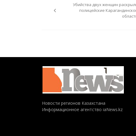
по
Убийства двух женщин раскрыл
записям
полицейские Карагандинско
област
Новости регионов Казахстана
Информационное агентство iaNews.kz