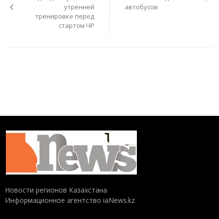
утренней
автобусов
тренировке перед
стартом ЧР
Новости регионов Казахстана
Информационное агентство iaNews.kz