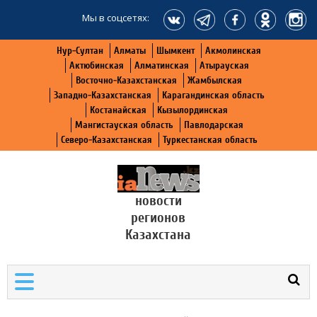
Мы в соцсетях:
Нур-Султан
Алматы
Шымкент
Акмолинская
Актюбинская
Алматинская
Атырауская
Восточно-Казахстанская
Жамбылская
Западно-Казахстанская
Карагандинская область
Костанайская
Кызылординская
Мангистауская область
Павлодарская
Северо-Казахстанская
Туркестанская область
новости
регионов
Казахстана