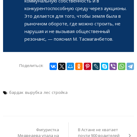
коммунальную собственность и в
конкурентоспособную среду через аукционы.
Это делается для того, чтобы земля была в
рыночном обороте, где можно строить, не
нарушая и не вызывая общественный
резонанс, — пояснил М. Тасмаганбетов.
Поделиться:
бардак
вырубка
лес
стройка
Навигация
по
Фигуристка
В Астане не хватает
записям
Медведева упала на
почти 900 водителей