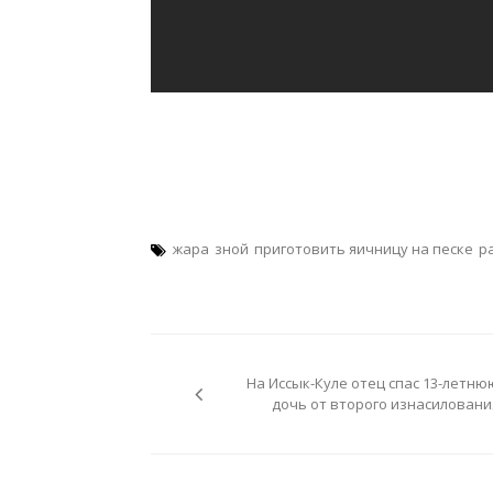
жара
зной
приготовить яичницу на песке
р
Навигация
по
На Иссык-Куле отец спас 13-летню
записям
дочь от второго изнасиловани