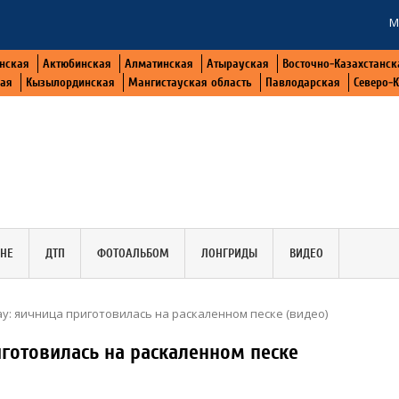
М
нская
Актюбинская
Алматинская
Атырауская
Восточно-Казахстанск
кая
Кызылординская
Мангистауская область
Павлодарская
Северо-
АНЕ
ДТП
ФОТОАЛЬБОМ
ЛОНГРИДЫ
ВИДЕО
у: яичница приготовилась на раскаленном песке (видео)
иготовилась на раскаленном песке