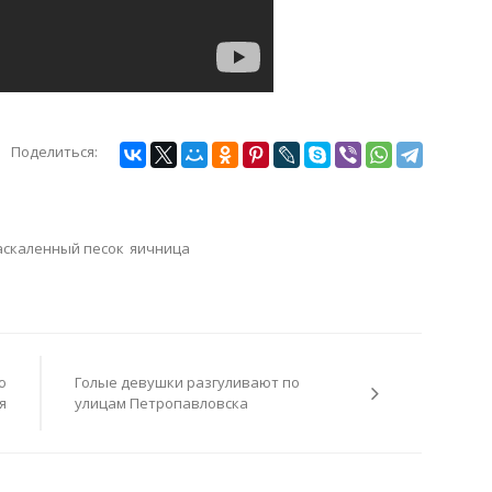
Поделиться:
аскаленный песок
яичница
ю
Голые девушки разгуливают по
я
улицам Петропавловска