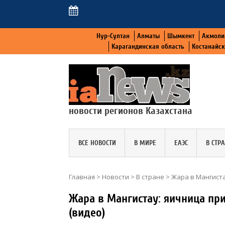
Нур-Султан
Алматы
Шымкент
Акмоли
Карагандинская область
Костанайс
новости регионов Казахстана
ВСЕ НОВОСТИ
В МИРЕ
ЕАЭС
В СТР
Главная
>
Новости
>
В стране
>
Жара в Мангиста
Жара в Мангистау: яичница пр
(видео)