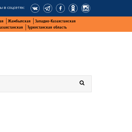
ы в соцсетях:
ая
Жамбылская
Западно-Казахстанская
Казахстанская
Туркестанская область