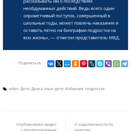
рассказывать им о последствиях
необдуманных действий. Ведь всего один
опрометчивый поступок, совершенный в
школьные годы, может повлечь наказание и
оставить пятно на биографии подростка на
всю жизнь», — отметил представитель МВД.
Поделиться:
video
Дети
Драка
злые дети
Избиение
подросток
Навигация
по
Опубликовано видео
О задолженности по
записям
с предполагаемым
налогам