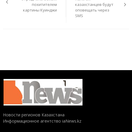
похитителем
казахстанцев будут
картины Куинджи
оповещать через
SMS
Новости регионов Казахстана
Информационное агентство iaNews.kz