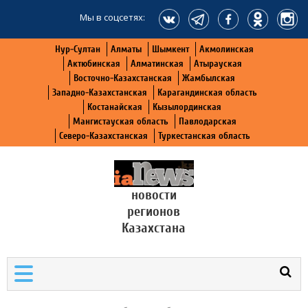
Мы в соцсетях:
Нур-Султан
Алматы
Шымкент
Акмолинская
Актюбинская
Алматинская
Атырауская
Восточно-Казахстанская
Жамбылская
Западно-Казахстанская
Карагандинская область
Костанайская
Кызылординская
Мангистауская область
Павлодарская
Северо-Казахстанская
Туркестанская область
новости
регионов
Казахстана