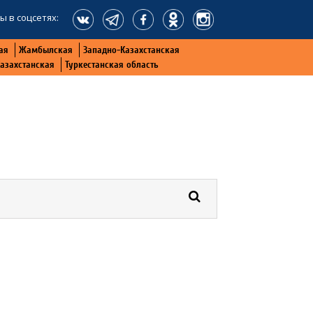
ы в соцсетях:
ая
Жамбылская
Западно-Казахстанская
Казахстанская
Туркестанская область