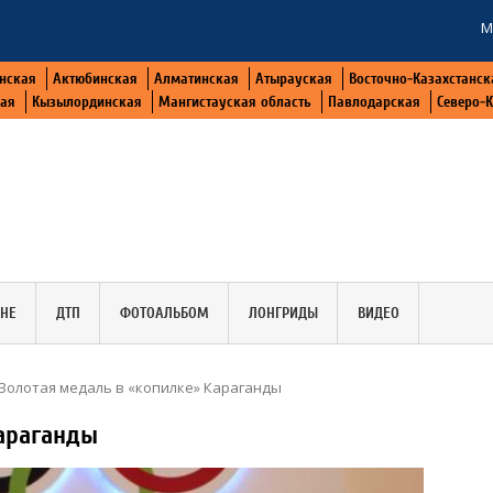
М
нская
Актюбинская
Алматинская
Атырауская
Восточно-Казахстанск
кая
Кызылординская
Мангистауская область
Павлодарская
Северо-
АНЕ
ДТП
ФОТОАЛЬБОМ
ЛОНГРИДЫ
ВИДЕО
Золотая медаль в «копилке» Караганды
Караганды