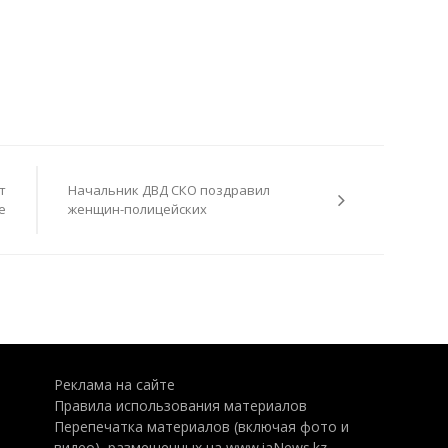
т
Начальник ДВД СКО поздравил
е
женщин-полицейских
Реклама на сайте
Правила использования материалов
Перепечатка материалов (включая фото и
видео), размещенных на www.iaNews.kz