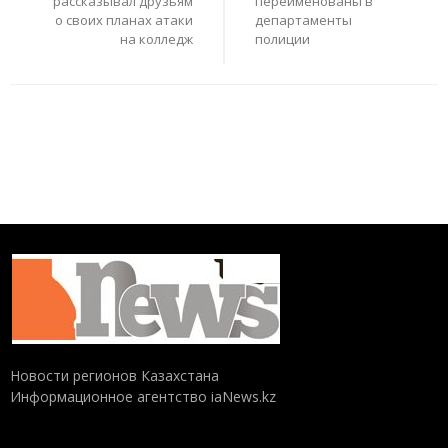
рассказывал друзьям
переименованы в
о своих планах атаки
департаменты
на колледж
полиции
Новости регионов Казахстана
Информационное агентство iaNews.kz