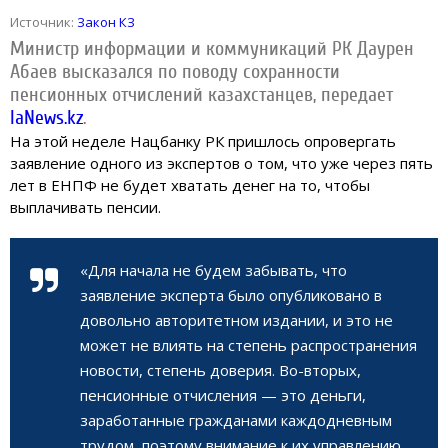
Источник:
Закон КЗ
Министр информации и коммуникаций РК Даурен
Абаев высказался по поводу сохранности
пенсионных отчислений казахстанцев, передает
IaNews.kz
.
На этой неделе Нацбанку РК пришлось опровергать
заявление одного из экспертов о том, что уже через пять
лет в ЕНПФ не будет хватать денег на то, чтобы
выплачивать пенсии.
«Для начала не будем забывать, что
заявление эксперта было опубликовано в
довольно авторитетном издании, и это не
может не влиять на степень распространения
новости, степень доверия. Во-вторых,
пенсионные отчисления — это деньги,
заработанные гражданами каждодневным
трудом, поэтому внимание к их управлению