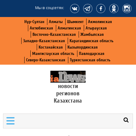
Мы в соцсетях:
Нур-Султан
Алматы
Шымкент
Акмолинская
Актюбинская
Алматинская
Атырауская
Восточно-Казахстанская
Жамбылская
Западно-Казахстанская
Карагандинская область
Костанайская
Кызылординская
Мангистауская область
Павлодарская
Северо-Казахстанская
Туркестанская область
новости
регионов
Казахстана