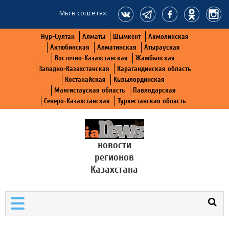
Мы в соцсетях:
Нур-Султан
Алматы
Шымкент
Акмолинская
Актюбинская
Алматинская
Атырауская
Восточно-Казахстанская
Жамбылская
Западно-Казахстанская
Карагандинская область
Костанайская
Кызылординская
Мангистауская область
Павлодарская
Северо-Казахстанская
Туркестанская область
новости
регионов
Казахстана