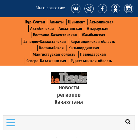
Мы в соцсетях:
Нур-Султан
Алматы
Шымкент
Акмолинская
Актюбинская
Алматинская
Атырауская
Восточно-Казахстанская
Жамбылская
Западно-Казахстанская
Карагандинская область
Костанайская
Кызылординская
Мангистауская область
Павлодарская
Северо-Казахстанская
Туркестанская область
новости
регионов
Казахстана