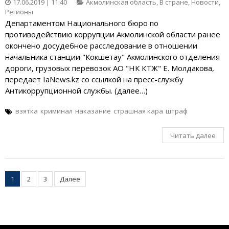
17.06.2019 | 11:40
Акмолинская область
,
В стране
,
Новости
,
Регионы
Департаментом Национального бюро по
противодействию коррупции Акмолинской области ранее
окончено досудебное расследование в отношении
начальника станции "Кокшетау" Акмолинского отделения
дороги, грузовых перевозок АО "НК КТЖ" Е. Молдакова,
передает IaNews.kz со ссылкой на пресс-службу
Антикоррупционной службы. (далее…)
взятка
криминал
наказание
страшная кара
штраф
Читать далее
Пагинация
1
2
3
Далее
записей