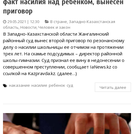
факт насилия над ребёнком, вынесен
приговор
29.05.2021 | 12:30
В стране
,
Западно-Казахстанская
область
,
Новости
,
Человек и закон
В Западно-Казахстанской области Жангалинский
районный суд вынес второй приговор по резонансному
делу о насилии школьницы ее отчимом на протяжении
трех лет. На скамье подсудимых – директор районной
школы-гимназии. Суд признал ее вину в недонесении о
совершенном преступлении, сообщает IaNews.kz со
ссылкой на Kazpravda.kz. (далее…)
наказание
насилие
ребенок
суд
Читать далее