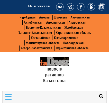
Мы в соцсетях:
Нур-Султан
Алматы
Шымкент
Акмолинская
Актюбинская
Алматинская
Атырауская
Восточно-Казахстанская
Жамбылская
Западно-Казахстанская
Карагандинская область
Костанайская
Кызылординская
Мангистауская область
Павлодарская
Северо-Казахстанская
Туркестанская область
новости
регионов
Казахстана