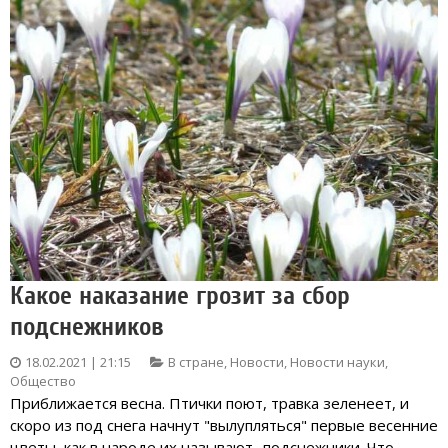
Какое наказание грозит за сбор
подснежников
18.02.2021 | 21:15
В стране
,
Новости
,
Новости науки
,
Общество
Приближается весна. Птички поют, травка зеленеет, и
скоро из под снега начнут "вылупляться" первые весенние
цветы, как в народе их называют- подснежники. Что