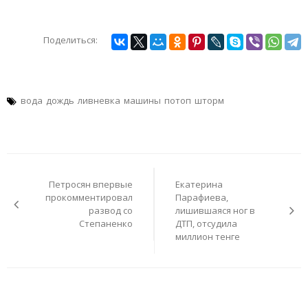
Поделиться:
вода
дождь
ливневка
машины
потоп
шторм
Навигация
по
Петросян впервые
Екатерина
записям
прокомментировал
Парафиева,
развод со
лишившаяся ног в
Степаненко
ДТП, отсудила
миллион тенге