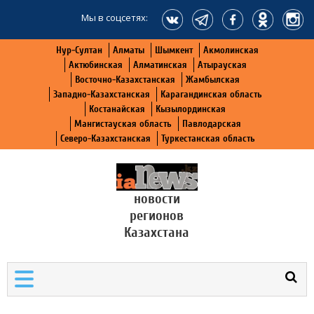
Мы в соцсетях:
Нур-Султан
Алматы
Шымкент
Акмолинская
Актюбинская
Алматинская
Атырауская
Восточно-Казахстанская
Жамбылская
Западно-Казахстанская
Карагандинская область
Костанайская
Кызылординская
Мангистауская область
Павлодарская
Северо-Казахстанская
Туркестанская область
новости
регионов
Казахстана