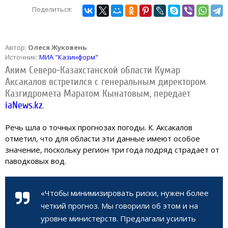
Поделиться:
Автор:
Олеся Жуковень
Источник:
МИА "Казинформ"
Аким Северо-Казахстанской области Кумар
Аксакалов встретился с генеральным директором
Казгидромета Маратом Кынатовым, передает
iaNews.kz
.
Речь шла о точных прогнозах погоды. К. Аксакалов
отметил, что для области эти данные имеют особое
значение, поскольку регион три года подряд страдает от
паводковых вод.
«Чтобы минимизировать риски, нужен более
четкий прогноз. Мы говорили об этом и на
уровне министерств. Предлагали усилить