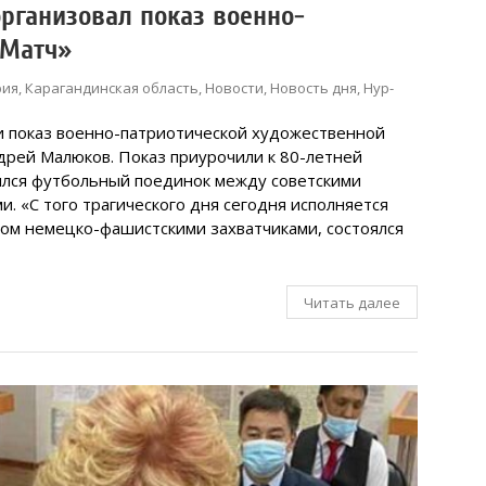
организовал показ военно-
«Матч»
рия
,
Карагандинская область
,
Новости
,
Новость дня
,
Нур-
и показ военно-патриотической художественной
дрей Малюков. Показ приурочили к 80-летней
оялся футбольный поединок между советскими
 «С того трагического дня сегодня исполняется
нном немецко-фашистскими захватчиками, состоялся
Читать далее