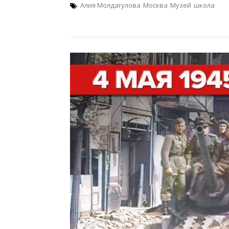
Алия Молдагулова
Москва
Музей
школа