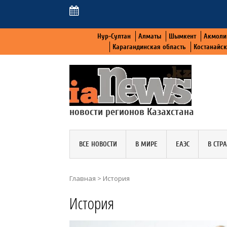
Нур-Султан
Алматы
Шымкент
Акмоли
Карагандинская область
Костанайс
новости регионов Казахстана
ВСЕ НОВОСТИ
В МИРЕ
ЕАЭС
В СТР
Главная
>
История
История