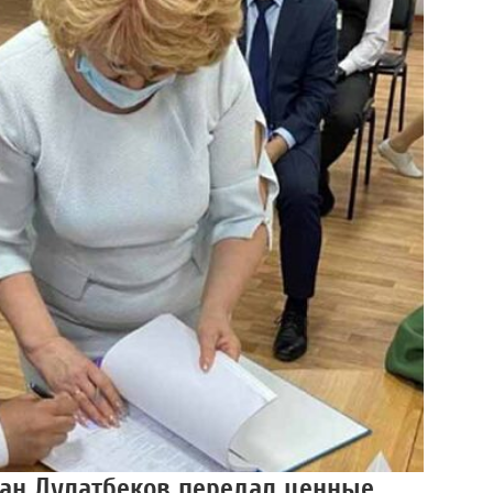
лан Дулатбеков передал ценные