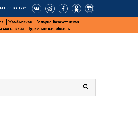
ы в соцсетях:
ая
Жамбылская
Западно-Казахстанская
Казахстанская
Туркестанская область