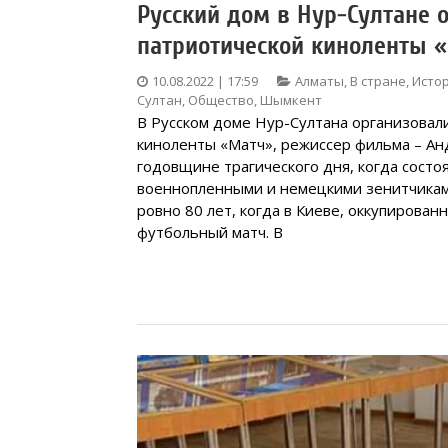
Русский дом в Нур-Султане 
патриотической киноленты 
10.08.2022 | 17:59
Алматы
,
В стране
,
Исто
Султан
,
Общество
,
Шымкент
В Русском доме Нур-Султана организовал
киноленты «Матч», режиссер фильма – Ан
годовщине трагического дня, когда сост
военнопленными и немецкими зенитчиками.
ровно 80 лет, когда в Киеве, оккупирова
футбольный матч. В