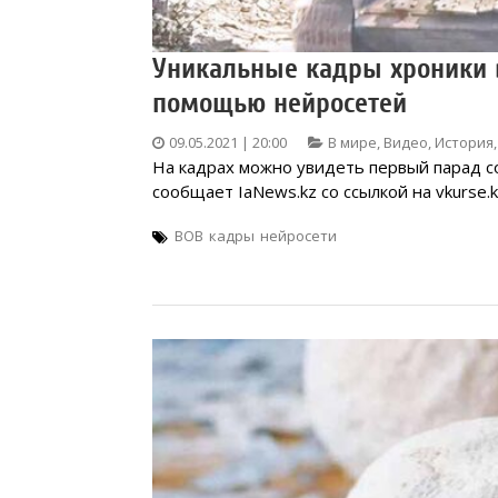
Уникальные кадры хроники 
помощью нейросетей
09.05.2021 | 20:00
В мире
,
Видео
,
История
На кадрах можно увидеть первый парад со
сообщает IaNews.kz со ссылкой на vkurse.k
ВОВ
кадры
нейросети