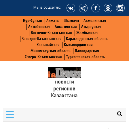
Мы в соцсетях:
Нур-Султан
Алматы
Шымкент
Акмолинская
Актюбинская
Алматинская
Атырауская
Восточно-Казахстанская
Жамбылская
Западно-Казахстанская
Карагандинская область
Костанайская
Кызылординская
Мангистауская область
Павлодарская
Северо-Казахстанская
Туркестанская область
новости
регионов
Казахстана