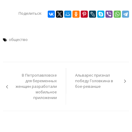
Поделиться:
общество
Навигация
по
В Петропавловске
Альварес признал
записям
для беременных
победу Головкина в
женщин разработали
бое-реванше
мобильное
приложении