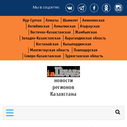
Мы в соцсетях:
Нур-Султан
Алматы
Шымкент
Акмолинская
Актюбинская
Алматинская
Атырауская
Восточно-Казахстанская
Жамбылская
Западно-Казахстанская
Карагандинская область
Костанайская
Кызылординская
Мангистауская область
Павлодарская
Северо-Казахстанская
Туркестанская область
новости
регионов
Казахстана