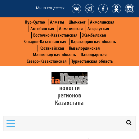
Мы в соцсетях:
Нур-Султан
Алматы
Шымкент
Акмолинская
Актюбинская
Алматинская
Атырауская
Восточно-Казахстанская
Жамбылская
Западно-Казахстанская
Карагандинская область
Костанайская
Кызылординская
Мангистауская область
Павлодарская
Северо-Казахстанская
Туркестанская область
новости
регионов
Казахстана