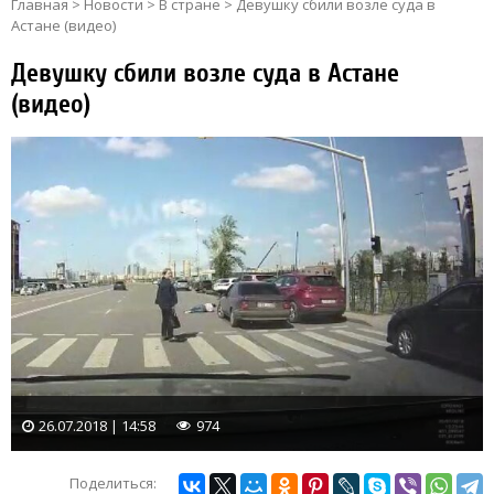
Главная
>
Новости
>
В стране
>
Девушку сбили возле суда в
Астане (видео)
Девушку сбили возле суда в Астане
(видео)
26.07.2018 | 14:58
974
Поделиться: