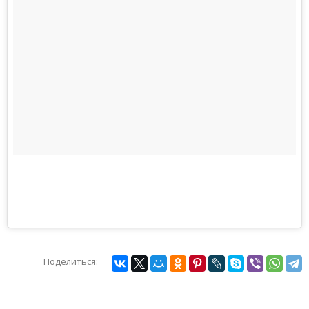
Будьте осторожны и внимательны! Светофор не работал _
📽:от подписчика группы
Публикация от
ASTANA АСТАНА
(@vastane.kz)
25 Июл 2018 в 6:10 PDT
Поделиться: