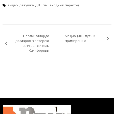
видео. девушка
ДТП
пешеходный переход
Навигация
по
Поллмиллиарда
Медиация – путь к
записям
долларов в лотерею
примирению
выиграл житель
Калифорнии