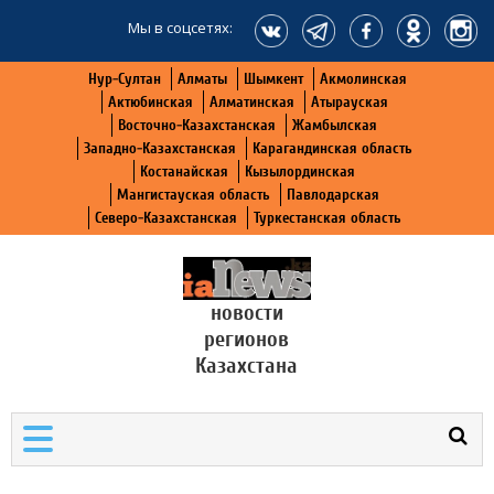
Мы в соцсетях:
Нур-Султан
Алматы
Шымкент
Акмолинская
Актюбинская
Алматинская
Атырауская
Восточно-Казахстанская
Жамбылская
Западно-Казахстанская
Карагандинская область
Костанайская
Кызылординская
Мангистауская область
Павлодарская
Северо-Казахстанская
Туркестанская область
новости
регионов
Казахстана