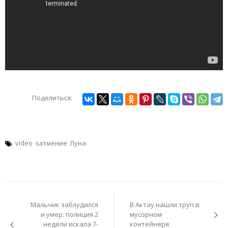
Поделиться:
video
затмение
Луна
Навигация
по
Мальчик заблудился
В Актау нашли труп в
записям
и умер: полиция 2
мусорном
недели искала 7-
контейнере