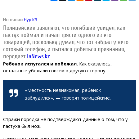
Источник:
Нур КЗ
Полицейские заявляют, что погибший увидел, как
пастух поймал и начал трясти одного из его
товарищей, поскольку думал, что тот забрал у него
сотовый телефон, и пытался добиться признания,
передает
IaNews.kz
.
Ребенок испугался и побежал.
Как оказалось,
остальные убежали совсем в другую сторону.
«Местность незнакомая, ребенок
заблудился», — говорят полицейские.
Стражи порядка не подтверждают данные о том, что у
пастуха был нож.
Напомним, мальчика искали две недели. Для его поисков в