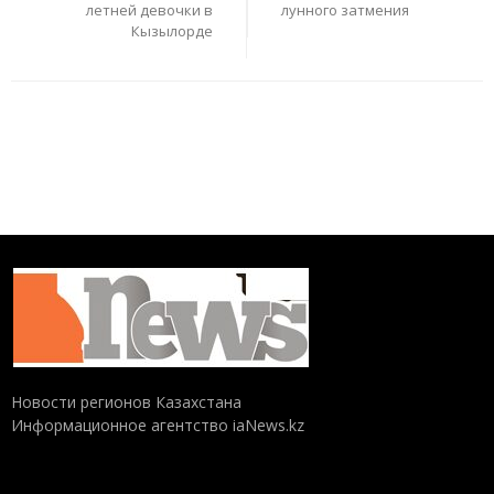
летней девочки в
лунного затмения
Кызылорде
Новости регионов Казахстана
Информационное агентство iaNews.kz