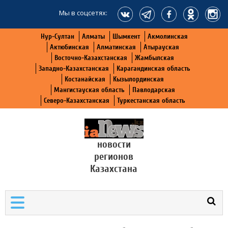
Мы в соцсетях:
Нур-Султан
Алматы
Шымкент
Акмолинская
Актюбинская
Алматинская
Атырауская
Восточно-Казахстанская
Жамбылская
Западно-Казахстанская
Карагандинская область
Костанайская
Кызылординская
Мангистауская область
Павлодарская
Северо-Казахстанская
Туркестанская область
новости
регионов
Казахстана