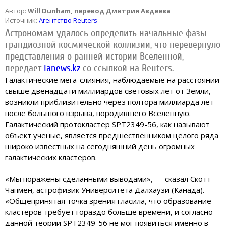
Автор:
Will Dunham, перевод Дмитрия Авдеева
Источник:
Агентство Reuters
Астрономам удалось определить начальные фазы
грандиозной космической коллизии, что перевернуло
представления о ранней истории Вселенной,
передает
ianews.kz
со ссылкой на Reuters.
Галактические мега-слияния, наблюдаемые на расстоянии
свыше двенадцати миллиардов световых лет от Земли,
возникли приблизительно через полтора миллиарда лет
после большого взрыва, породившего Вселенную.
Галактический протокластер SPT2349-56, как называют
объект ученые, является предшественником целого ряда
широко известных на сегодняшний день огромных
галактических кластеров.
«Мы поражены сделанными выводами», — сказал Скотт
Чапмен, астрофизик Университета Далхаузи (Канада).
«Общепринятая точка зрения гласила, что образование
кластеров требует гораздо больше времени, и согласно
данной теории SPT2349-56 не мог появиться именно в