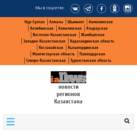
Мы в соцсетях:
Нур-Султан
Алматы
Шымкент
Акмолинская
Актюбинская
Алматинская
Атырауская
Восточно-Казахстанская
Жамбылская
Западно-Казахстанская
Карагандинская область
Костанайская
Кызылординская
Мангистауская область
Павлодарская
Северо-Казахстанская
Туркестанская область
новости
регионов
Казахстана