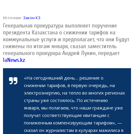
Источник:
Закон КЗ
Генеральная прокуратура выполняет поручение
президента Казахстана о снижении тарифов на
коммунальные услуги и предполагает, что они будут
снижены по итогам января, сказал заместитель
генерального прокурора Андрей Лукин, передает
IaNews.kz
.
«На сегодняшний день… решение о
снижении тарифов, в первую очередь, на
электроэнергию, на тепло во многих регионах
страны уже состоялось. По истечению
января, мы полагаем, что наши граждане уже
получат соответствующие квитанции с
пониженным компенсирующим тарифом», —
сказал он журналистам в кулуарах мажилиса в