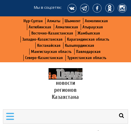
Мы в соцсетях:
Нур-Султан
Алматы
Шымкент
Акмолинская
Актюбинская
Алматинская
Атырауская
Восточно-Казахстанская
Жамбылская
Западно-Казахстанская
Карагандинская область
Костанайская
Кызылординская
Мангистауская область
Павлодарская
Северо-Казахстанская
Туркестанская область
новости
регионов
Казахстана