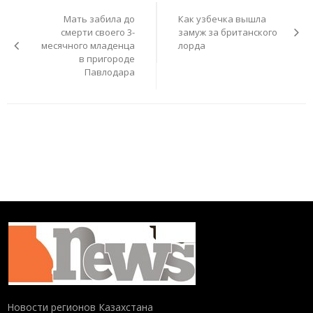
по
Мать забила до
Как узбечка вышла
записям
смерти своего 3-
замуж за британского
месячного младенца
лорда
в пригороде
Павлодара
Новости регионов Казахстана