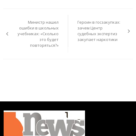
Навигация
по
Министр нашел
Героин в госзакупках:
записям
ошибки в школьных
зачем Центр
учебниках: «Сколько
судебных экспертиз
это будет
закупает наркотики
повторяться?»