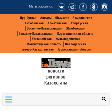
Мы в соцсетях:
Нур-Султан
Алматы
Шымкент
Акмолинская
Актюбинская
Алматинская
Атырауская
Восточно-Казахстанская
Жамбылская
Западно-Казахстанская
Карагандинская область
Костанайская
Кызылординская
Мангистауская область
Павлодарская
Северо-Казахстанская
Туркестанская область
новости
регионов
Казахстана