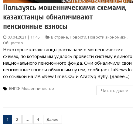
Пользуясь мошенническими схемами,
казахстанцы обналичивают
пенсионные взносы
03.04.2021 | 11:45
В стране
,
Новости
,
Новости экономики
,
Общество
Некоторые казахстанцы рассказали о мошеннических
схемах, по которым им удалось провести систему единого
национального пенсионного фонда. Они обналичили свои
пенсионные взносы обманным путем, сообщает IaNews.kz
со ссылкой на ИА «NewTimes.kz» и Azattyq Rýhy. (далее…)
ЕНПФ
Мошенничество
Читать далее
Пагинация
1
2
…
4
Далее
записей