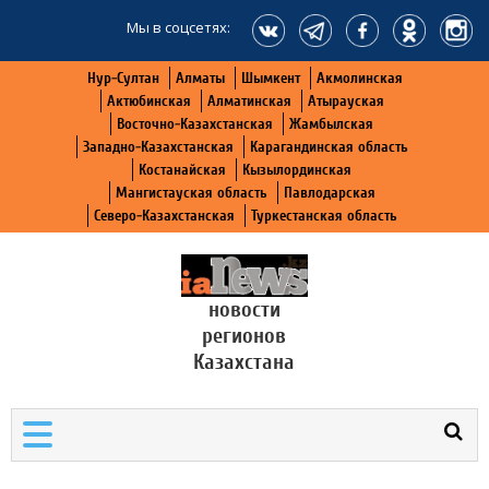
Мы в соцсетях:
Нур-Султан
Алматы
Шымкент
Акмолинская
Актюбинская
Алматинская
Атырауская
Восточно-Казахстанская
Жамбылская
Западно-Казахстанская
Карагандинская область
Костанайская
Кызылординская
Мангистауская область
Павлодарская
Северо-Казахстанская
Туркестанская область
новости
регионов
Казахстана