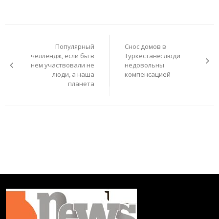
Навигация
по
Популярный
Cнос домов в
записям
челлендж, если бы в
Туркестане: люди
нем участвовали не
недовольны
люди, а наша
компенсацией
планета