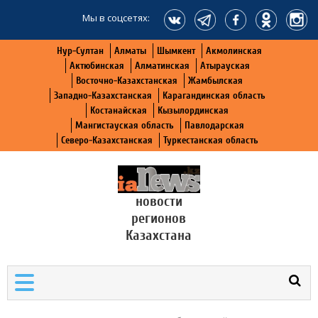
Мы в соцсетях:
Нур-Султан
Алматы
Шымкент
Акмолинская
Актюбинская
Алматинская
Атырауская
Восточно-Казахстанская
Жамбылская
Западно-Казахстанская
Карагандинская область
Костанайская
Кызылординская
Мангистауская область
Павлодарская
Северо-Казахстанская
Туркестанская область
новости
регионов
Казахстана