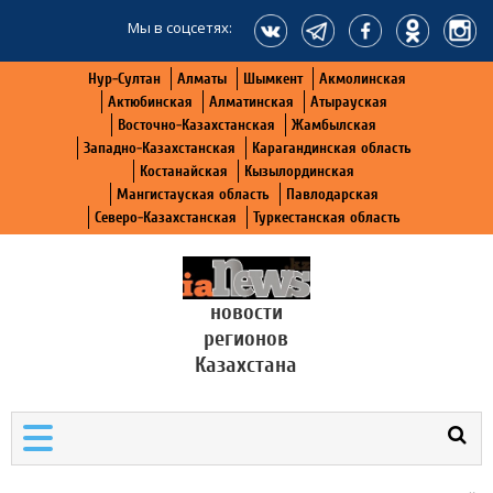
Мы в соцсетях:
Нур-Султан
Алматы
Шымкент
Акмолинская
Актюбинская
Алматинская
Атырауская
Восточно-Казахстанская
Жамбылская
Западно-Казахстанская
Карагандинская область
Костанайская
Кызылординская
Мангистауская область
Павлодарская
Северо-Казахстанская
Туркестанская область
новости
регионов
Казахстана