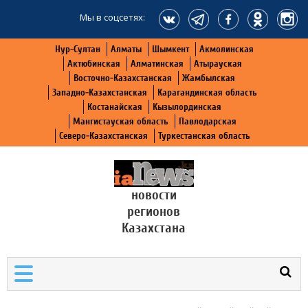
Мы в соцсетях:
Нур-Султан
Алматы
Шымкент
Акмолинская
Актюбинская
Алматинская
Атырауская
Восточно-Казахстанская
Жамбылская
Западно-Казахстанская
Карагандинская область
Костанайская
Кызылординская
Мангистауская область
Павлодарская
Северо-Казахстанская
Туркестанская область
новости
регионов
Казахстана