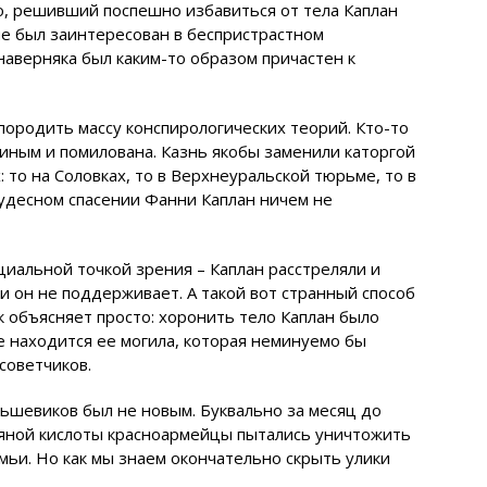
, решивший поспешно избавиться от тела Каплан
не был заинтересован в беспристрастном
 наверняка был каким-то образом причастен к
 породить массу конспирологических теорий. Кто-то
иным и помилована. Казнь якобы заменили каторгой
: то на Соловках, то в Верхнеуральской тюрьме, то в
чудесном спасении Фанни Каплан ничем не
иальной точкой зрения – Каплан расстреляли и
ии он не поддерживает. А такой вот странный способ
 объясняет просто: хоронить тело Каплан было
де находится ее могила, которая неминуемо бы
советчиков.
ьшевиков был не новым. Буквально за месяц до
ляной кислоты красноармейцы пытались уничтожить
мьи. Но как мы знаем окончательно скрыть улики