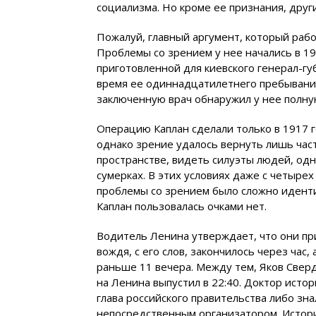
социализма. Но кроме ее признания, друг
Пожалуй, главный аргумент, который рабо
Проблемы со зрением у нее начались в 19
приготовленной для киевского генерал-гу
время ее одиннадцатилетнего пребывания
заключенную врач обнаружил у нее полну
Операцию Каплан сделали только в 1917 г
однако зрение удалось вернуть лишь част
пространстве, видеть силуэты людей, од
сумерках. В этих условиях даже с четыр
проблемы со зрением было сложно иденти
Каплан пользовалась очками нет.
Водитель Ленина утверждает, что они при
вождя, с его слов, закончилось через час
раньше 11 вечера. Между тем, Яков Сверд
на Ленина выпустил в 22:40. Доктор ист
глава российского правительства либо зн
непосредственным организатором. Истор