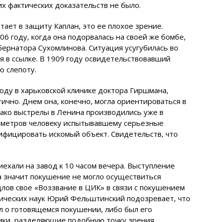
их фактических доказательств не было.
тает в защиту Каплан, это ее плохое зрение.
06 году, когда она подорвалась на своей же бомбе,
бернатора Сухомлинова. Ситуация усугубилась во
 в ссылке. В 1909 году освидетельствовавший
ю слепоту.
оду в харьковской клинике доктора Гиршмана,
ично. Днем она, конечно, могла ориентироваться в
нако выстрелы в Ленина производились уже в
ех метров человеку испытывавшему серьезные
фицировать искомый объект. Свидетельств, что
ехали на завод к 10 часом вечера. Выступление
, а значит покушение не могло осуществиться
лов свое «Воззвание в ЦИК» в связи с покушением
орических наук Юрий Фельштинский подозревает, что
ал о готовящемся покушении, либо был его
ики, разделяющие подобную точку зрения,