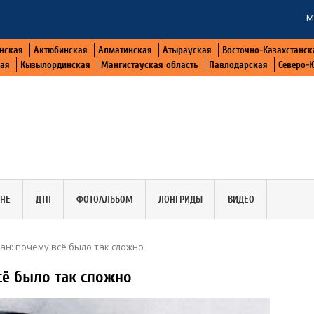
М
нская
Актюбинская
Алматинская
Атырауская
Восточно-Казахстанск
кая
Кызылординская
Мангистауская область
Павлодарская
Северо-
АНЕ
ДТП
ФОТОАЛЬБОМ
ЛОНГРИДЫ
ВИДЕО
ан: почему всё было так сложно
сё было так сложно