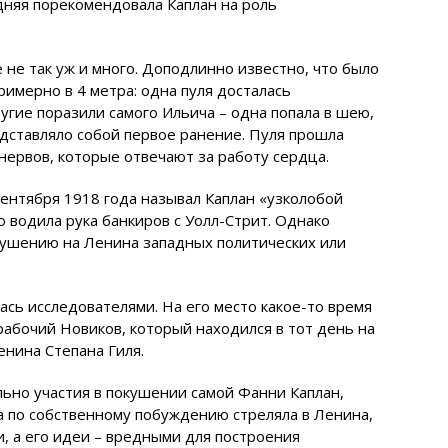
дняя порекомендовала Каплан на роль
 не так уж и много. Доподлинно известно, что было
римерно в 4 метра: одна пуля досталась
гие поразили самого Ильича – одна попала в шею,
едставляло собой первое ранение. Пуля прошла
нервов, которые отвечают за работу сердца.
сентября 1918 года называл Каплан «узколобой
ю водила рука банкиров с Уолл-Стрит. Однако
окушению на Ленина западных политических или
ась исследователями. На его место какое-то время
рабочий Новиков, который находился в тот день на
енина Степана Гиля.
льно участия в покушении самой Фанни Каплан,
а по собственному побуждению стреляла в Ленина,
и, а его идеи – вредными для построения