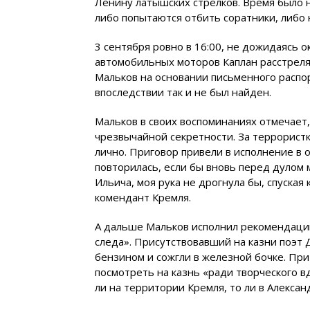
Ленину латышских стрелков. Время было 
либо попытаются отбить соратники, либо 
3 сентября ровно в 16:00, не дожидаясь 
автомобильных моторов Каплан расстреля
Мальков на основании письменного распо
впоследствии так и не был найден.
Мальков в своих воспоминаниях отмечает,
чрезвычайной секретности. За террористк
лично. Приговор привели в исполнение в 
повторилась, если бы вновь перед дулом 
Ильича, моя рука не дрогнула бы, спуская 
комендант Кремля.
А дальше Мальков исполнил рекомендации
следа». Присутствовавший на казни поэт
бензином и сожгли в железной бочке. Пр
посмотреть на казнь «ради творческого в
ли на территории Кремля, то ли в Алексан