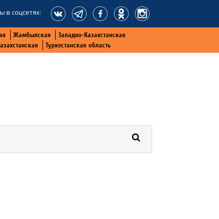
ы в соцсетях:
ая
Жамбылская
Западно-Казахстанская
Казахстанская
Туркестанская область