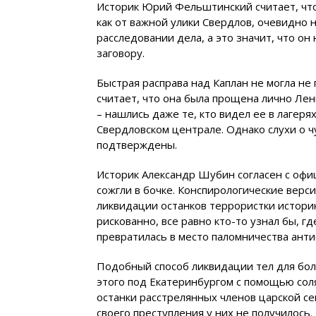
Историк Юрий Фельштинский считает, что
как от важной улики Свердлов, очевидно 
расследовании дела, а это значит, что он
заговору.
Быстрая расправа над Каплан не могла не
считает, что она была прощена лично Лен
– нашлись даже те, кто видел ее в лагерях
Свердловском централе. Однако слухи о 
подтверждены.
Историк Александр Шубин согласен с офиц
сожгли в бочке. Конспирологические верс
ликвидации останков террористки историк
рискованно, все равно кто-то узнал бы, г
превратилась в место паломничества анти
Подобный способ ликвидации тел для бол
этого под Екатеринбургом с помощью со
останки расстрелянных членов царской се
своего преступления у них не получилось.