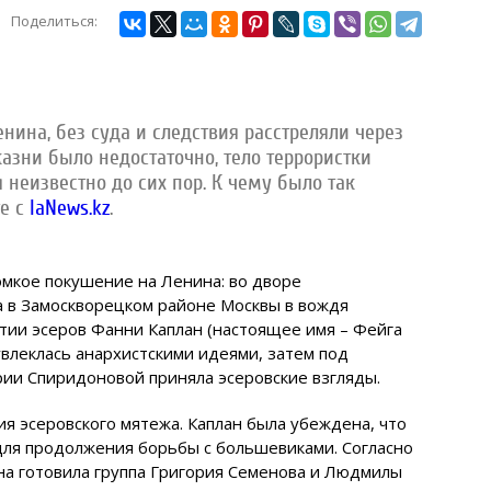
Поделиться:
нина, без суда и следствия расстреляли через
азни было недостаточно, тело террористки
 неизвестно до сих пор. К чему было так
е с
IaNews.kz
.
омкое покушение на Ленина: во дворе
 в Замоскворецком районе Москвы в вождя
ртии эсеров Фанни Каплан (настоящее имя – Фейга
увлеклась анархистскими идеями, затем под
ии Спиридоновой приняла эсеровские взгляды.
я эсеровского мятежа. Каплан была убеждена, что
для продолжения борьбы с большевиками. Согласно
а готовила группа Григория Семенова и Людмилы