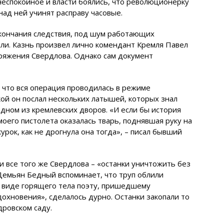
неспокойное и власти боялись, что революционерку
над ней учинят расправу часовые.
окончания следствия, под шум работающих
ли. Казнь произвел лично комендант Кремля Павел
ряжения Свердлова. Однако сам документ
 что вся операция проводилась в режиме
ой он послал нескольких латышей, которых знал
одном из кремлевских дворов. «И если бы история
моего пистолета оказалась тварь, поднявшая руку на
курок, как не дрогнула она тогда», – писал бывший
 все того же Свердлова – «останки уничтожить без
 Демьян Бедный вспоминает, что труп облили
и виде горящего тела поэту, пришедшему
дохновения», сделалось дурно. Останки закопали то
дровском саду.