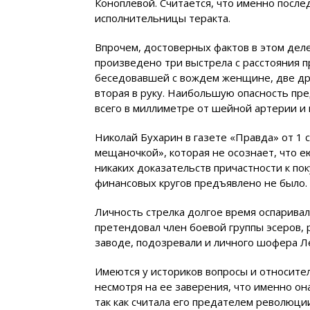
Коноплевой. Считается, что именно после
исполнительницы теракта.
Впрочем, достоверных фактов в этом деле
произведено три выстрела с расстояния п
беседовавшей с вождем женщине, две дру
вторая в руку. Наибольшую опасность пр
всего в миллиметре от шейной артерии и 
Николай Бухарин в газете «Правда» от 1 
мещаночкой», которая не осознает, что е
никаких доказательств причастности к п
финансовых кругов предъявлено не было.
Личность стрелка долгое время оспаривал
претендовал член боевой группы эсеров, 
заводе, подозревали и личного шофера Л
Имеются у историков вопросы и относите
несмотря на ее заверения, что именно он
так как считала его предателем революци