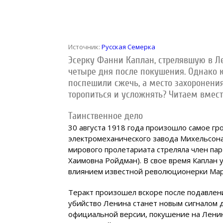
Источник:
Русская Семерка
Эсерку Фанни Каплан, стрелявшую в Ле
четыре дня после покушения. Однако к
поспешили сжечь, а место захоронения
торопиться и усложнять? Читаем вмест
Таинственное дело
30 августа 1918 года произошло самое гр
электромеханического завода Михельсона
мирового пролетариата стреляла член па
Хаимовна Ройдман). В свое время Каплан 
влиянием известной революционерки Мар
Теракт произошел вскоре после подавлени
убийство Ленина станет новым сигналом 
официальной версии, покушение на Ленин