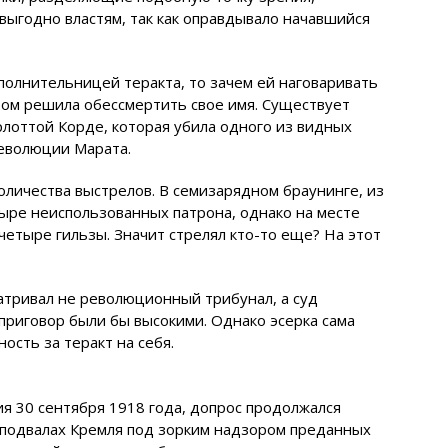
выгодно властям, так как оправдывало начавшийся
сполнительницей теракта, то зачем ей наговаривать
бом решила обессмертить свое имя. Существует
рлоттой Корде, которая убила одного из видных
еволюции Марата.
оличества выстрелов. В семизарядном браунинге, из
тыре неиспользованных патрона, однако на месте
четыре гильзы. Значит стрелял кто-то еще? На этот
атривал не революционный трибунал, а суд
приговор были бы высокими. Однако эсерка сама
ость за теракт на себя.
я 30 сентября 1918 года, допрос продолжался
в подвалах Кремля под зорким надзором преданных