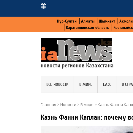
Нур-Султан
Алматы
Шымкент
Акмоли
Карагандинская область
Костанайс
новости регионов Казахстана
ВСЕ НОВОСТИ
В МИРЕ
ЕАЭС
В СТР
Главная
>
Новости
>
В мире
>
Казнь Фанни Капл
Казнь Фанни Каплан: почему в