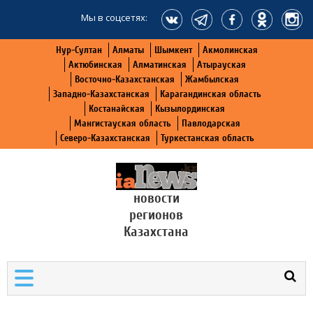
Мы в соцсетях:
Нур-Султан
Алматы
Шымкент
Акмолинская
Актюбинская
Алматинская
Атырауская
Восточно-Казахстанская
Жамбылская
Западно-Казахстанская
Карагандинская область
Костанайская
Кызылординская
Мангистауская область
Павлодарская
Северо-Казахстанская
Туркестанская область
новости
регионов
Казахстана