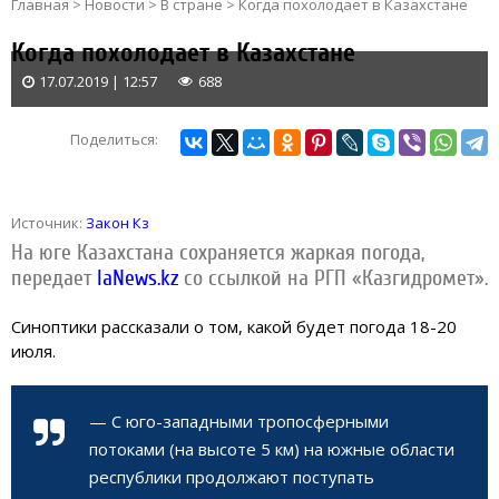
Главная
>
Новости
>
В стране
>
Когда похолодает в Казахстане
Когда похолодает в Казахстане
17.07.2019 | 12:57
688
Поделиться:
Источник:
Закон Кз
На юге Казахстана сохраняется жаркая погода,
передает
IaNews.kz
со ссылкой на РГП «Казгидромет».
Синоптики рассказали о том, какой будет погода 18-20
июля.
— С юго-западными тропосферными
потоками (на высоте 5 км) на южные области
республики продолжают поступать