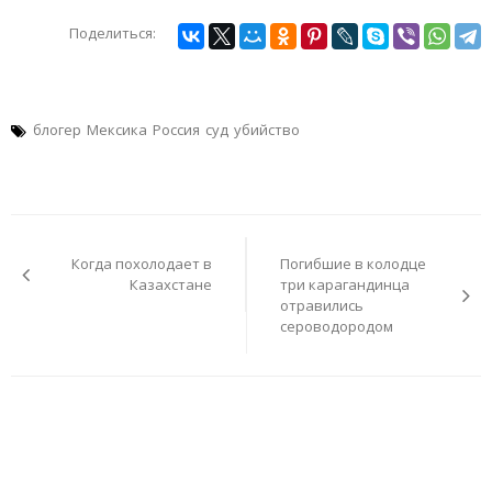
Поделиться:
блогер
Мексика
Россия
суд
убийство
Навигация
по
Когда похолодает в
Погибшие в колодце
записям
Казахстане
три карагандинца
отравились
сероводородом