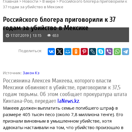
Главная
>
Новости
>
В мире
>
Российского блогера приговорили к
37 годам за убийство в Мексике
Российского блогера приговорили к 37
годам за убийство в Мексике
17.07.2019 | 13:15
653
Поделиться:
Источник:
Закон Кз
Россиянина Алексея Макеева, которого власти
Мексики обвиняют в убийстве, приговорили к 37,5
годам тюрьмы.
Об этом сообщает прокуратура штата
Кинтана-Роо, передает
IaNews.kz
.
Макеев должен выплатить семье погибшего штраф в
размере 405 тысяч песо (около 7,8 миллиона тенге). Его
признали виновным в умышленном убийстве, хотя
адвокаты настаивали на том, что убийство произошло в