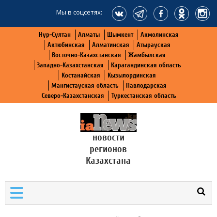
Мы в соцсетях:
Нур-Султан
Алматы
Шымкент
Акмолинская
Актюбинская
Алматинская
Атырауская
Восточно-Казахстанская
Жамбылская
Западно-Казахстанская
Карагандинская область
Костанайская
Кызылординская
Мангистауская область
Павлодарская
Северо-Казахстанская
Туркестанская область
новости
регионов
Казахстана