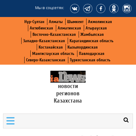
Мы в соцсетях:
Нур-Султан
Алматы
Шымкент
Акмолинская
Актюбинская
Алматинская
Атырауская
Восточно-Казахстанская
Жамбылская
Западно-Казахстанская
Карагандинская область
Костанайская
Кызылординская
Мангистауская область
Павлодарская
Северо-Казахстанская
Туркестанская область
новости
регионов
Казахстана