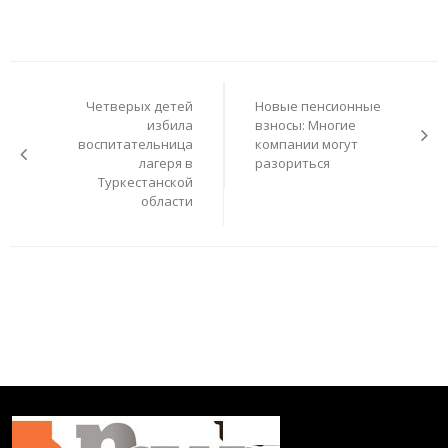
Навигация
по
Четверых детей
Новые пенсионные
записям
избила
взносы: Многие
воспитательница
компании могут
лагеря в
разориться
Туркестанской
области