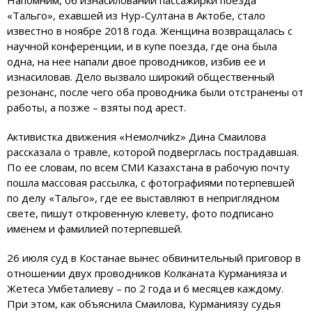
«Тальго», ехавшей из Нур-Султана в Актобе, стало
известно в ноябре 2018 года. Женщина возвращалась с
научной конференции, и в купе поезда, где она была
одна, на нее напали двое проводников, избив ее и
изнасиловав. Дело вызвало широкий общественный
резонанс, после чего оба проводника были отстранены от
работы, а позже – взяты под арест.
Активистка движения «Немолчиkz» Дина Смаилова
рассказала о травле, которой подверглась пострадавшая.
По ее словам, по всем СМИ Казахстана в рабочую почту
пошла массовая рассылка, с фотографиями потерпевшей
по делу «Тальго», где ее выставляют в неприглядном
свете, пишут откровенную клевету, фото подписано
именем и фамилией потерпевшей.
26 июля суд в Костанае вынес обвинительный приговор в
отношении двух проводников Колканата Курманияза и
Жетеса Умбеталиеву – по 2 года и 6 месяцев каждому.
При этом, как объяснила Смаилова, Курманиязу судья