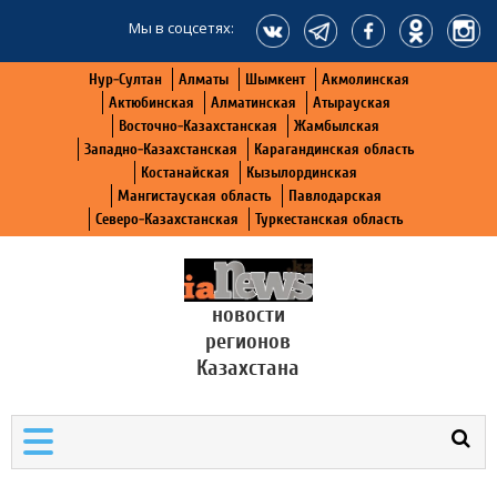
Мы в соцсетях:
Нур-Султан
Алматы
Шымкент
Акмолинская
Актюбинская
Алматинская
Атырауская
Восточно-Казахстанская
Жамбылская
Западно-Казахстанская
Карагандинская область
Костанайская
Кызылординская
Мангистауская область
Павлодарская
Северо-Казахстанская
Туркестанская область
новости
регионов
Казахстана