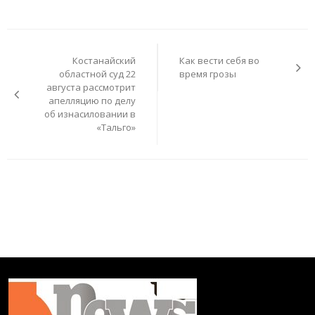
Навигация
по
Костанайский
Как вести себя во
записям
областной суд 22
время грозы
августа рассмотрит
апелляцию по делу
об изнасиловании в
«Тальго»