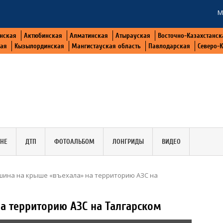
М
нская
Актюбинская
Алматинская
Атырауская
Восточно-Казахстанск
кая
Кызылординская
Мангистауская область
Павлодарская
Северо-
АНЕ
ДТП
ФОТОАЛЬБОМ
ЛОНГРИДЫ
ВИДЕО
ина на крыше «въехала» на территорию АЗС на
а территорию АЗС на Талгарском