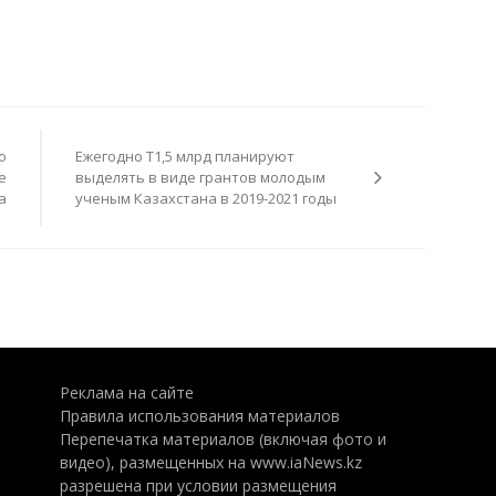
о
Ежегодно Т1,5 млрд планируют
е
выделять в виде грантов молодым
а
ученым Казахстана в 2019-2021 годы
Реклама на сайте
Правила использования материалов
Перепечатка материалов (включая фото и
видео), размещенных на www.iaNews.kz
разрешена при условии размещения