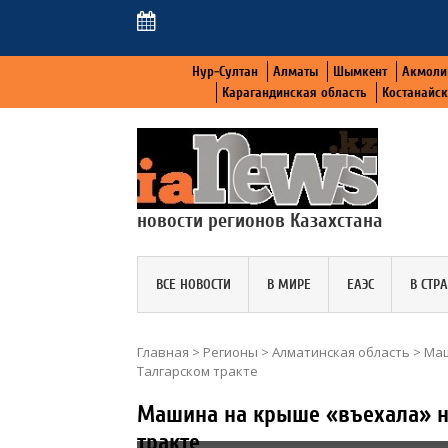
Нур-Султан
Алматы
Шымкент
Акмоли
Карагандинская область
Костанайс
новости регионов Казахстана
ВСЕ НОВОСТИ
В МИРЕ
ЕАЭС
В СТР
Главная
>
Регионы
>
Алматинская область
>
Маш
Талгарском тракте
Машина на крыше «въехала» н
тракте