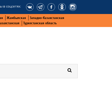
ы в соцсетях:
ая
Жамбылская
Западно-Казахстанская
Казахстанская
Туркестанская область