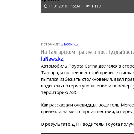
11.01.2019 | 15:34
1 118
Источник:
Закон КЗ
На Талгарском тракте в пос. Туздыбас
IaNews.kz
.
Автомобиль Toyota Carina двигался в стор
Талгара, и по неизвестной причине выеха
пытался избежать столкновения, взял прав
водитель потерял управление и переверн
территорию АЗС.
Как рассказали очевидцы, водитель Merce
привезли на место происшествия, и пере
В результате ДТП водитель Toyota получи