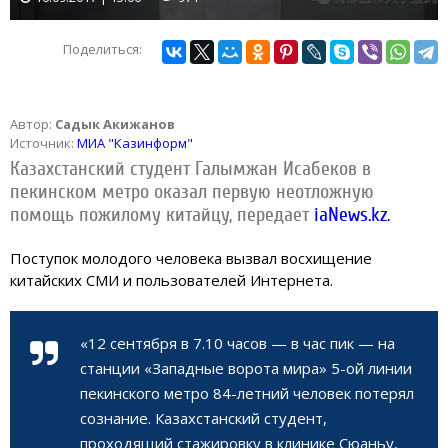
Поделиться:
Автор:
Садык Акижанов
Источник:
МИА "Казинформ"
Казахстанский студент Галымжан Исабеков в
пекинском метро оказал первую неотложную
помощь пожилому китайцу, передает
iaNews.kz.
Поступок молодого человека вызвал восхищение
китайских СМИ и пользователей Интернета.
«12 сентября в 7.10 часов — в час пик — на
станции «Западные ворота мира» 5-ой линии
пекинского метро 84-летний человек потерял
сознание. Казахстанский студент,
проходящий стажировку в клинике Сюаньу,