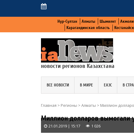
Нур-Султан
Алматы
Шымкент
Акмоли
Карагандинская область
Костанайс
новости регионов Казахстана
ВСЕ НОВОСТИ
В МИРЕ
ЕАЭС
В СТР
Главная
>
Регионы
>
Алматы
>
Миллион долларо
Миллион долларов вымогали у
21.01.2019 | 15:17
1 026