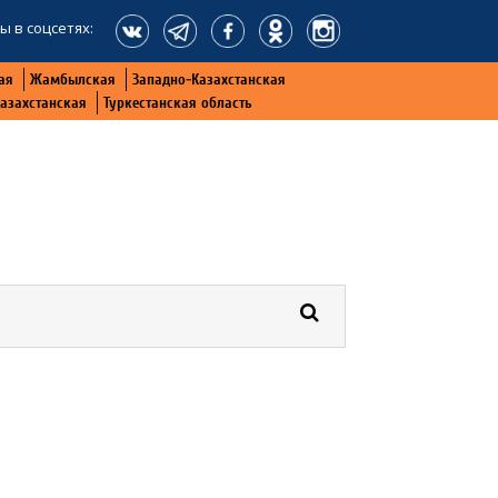
ы в соцсетях:
ая
Жамбылская
Западно-Казахстанская
Казахстанская
Туркестанская область