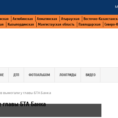
М
нская
Актюбинская
Алматинская
Атырауская
Восточно-Казахстанск
кая
Кызылординская
Мангистауская область
Павлодарская
Северо-
АНЕ
ДТП
ФОТОАЛЬБОМ
ЛОНГРИДЫ
ВИДЕО
в вымогали у главы БТА Банка
 главы БТА Банка