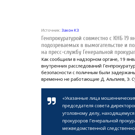
Источник:
Закон КЗ
Генпрокуратурой совместно с КНБ 19 
подозреваемых в вымогательстве и по
на пресс-службу Генеральной прокура
Как сообщили в надзорном органе, 19 ян
внутренних расследований Генпрокурату
безопасности с поличным были задержаны
временно не работающие Д. Альпиев, Э. С
«Указанные лица мошенническим
председателя совета директоро
уголовному делу, находящемуся
прокуроров Генеральной прокура
межведомственной следственно