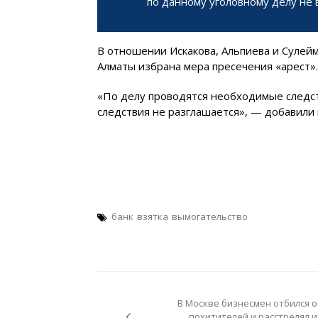
по данному уголовному делу не 
В отношении Искакова, Альпиева и Суле
Алматы избрана мера пресечения «арест».
«По делу проводятся необходимые следс
следствия не разглашается», — добавили 
банк
взятка
вымогательство
Навигация
по
В Москве бизнесмен отбился о
записям
похитителей и расстрелял и