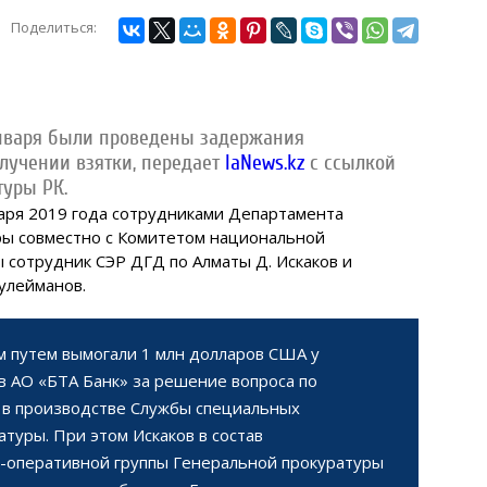
Поделиться:
января были проведены задержания
лучении взятки,
передает
IaNews.kz
с ссылкой
туры РК.
варя 2019 года сотрудниками Департамента
ры совместно с Комитетом национальной
 сотрудник СЭР ДГД по Алматы Д. Искаков и
улейманов.
 путем вымогали 1 млн долларов США у
в АО «БТА Банк» за решение вопроса по
 в производстве Службы специальных
туры. При этом Искаков в состав
-оперативной группы Генеральной прокуратуры