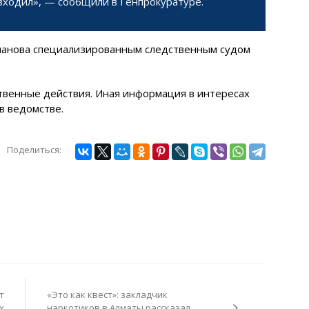
входил», — сообщили в Генпрокуратуре.
йманова специализированным следственным судом
твенные действия. Иная информация в интересах
в ведомстве.
Поделиться:
т
«Это как квест»: закладчик
х
наркотиков в Алматы рассказал