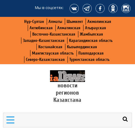
Мы в соцсетях:
Нур-Султан
Алматы
Шымкент
Акмолинская
Актюбинская
Алматинская
Атырауская
Восточно-Казахстанская
Жамбылская
Западно-Казахстанская
Карагандинская область
Костанайская
Кызылординская
Мангистауская область
Павлодарская
Северо-Казахстанская
Туркестанская область
новости
регионов
Казахстана