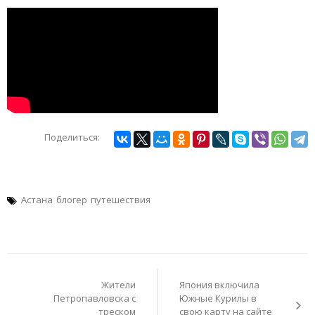
Поделиться:
Астана
блогер
путешествия
Навигация
по
Жители
Япония включила
записям
Петропавловска с
Южные Курилы в
треском
свою карту на сайте