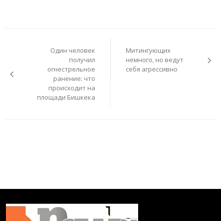
Навигация
по
Один человек
Митингующих
записям
получил
немного, но ведут
огнестрельное
себя агрессивно
ранение: что
происходит на
площади Бишкека