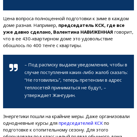
Цена вопроса полноценной подготовки к зиме в каждом
доме разная. Например,
председатель КСК, где все
уже давно сделано, Валентина НАВИЖЕННАЯ
говорит,
что в ее 430-квартирном доме это удовольствие
обошлось по 400 тенге с квартиры.
– Под расписку выдаем уведомления, чтобы в
случае поступления каких-либо жалоб сказать:
“Не готовились”, теперь претензии в адрес
теплосетей приниматься не будут, –
утверждает Жангудин.
Энергетики пошли на крайние меры. Даже организовали
однодневные курсы для
председателей КСК
по
подготовке к отопительному сезону. Для этого
оборудовали под класс целый подвал обычного дома.