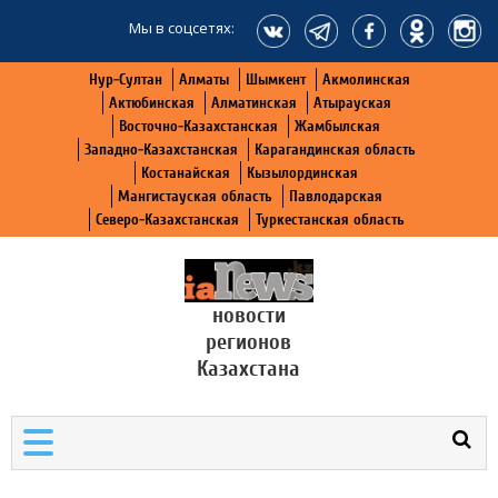
Мы в соцсетях:
Нур-Султан
Алматы
Шымкент
Акмолинская
Актюбинская
Алматинская
Атырауская
Восточно-Казахстанская
Жамбылская
Западно-Казахстанская
Карагандинская область
Костанайская
Кызылординская
Мангистауская область
Павлодарская
Северо-Казахстанская
Туркестанская область
новости
регионов
Казахстана